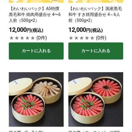
【わいわいパック】A5特撰
【わいわいパック】国産黒毛
サステナブル・和牛
千代幻豚
贈り物・ギフト
黒毛和牛 焼肉用盛合せ 4〜6
和牛 すき焼用盛合せ 4～6人
（熟）
人前（500g×2）
前（500g×2）
12,000
12,000
円(税込)
円(税込)
(0件)
(0件)
カートに入れる
カートに入れる