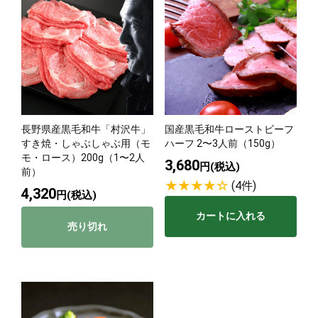
長野県産黒毛和牛「村沢牛」
国産黒毛和牛ローストビーフ
すき焼・しゃぶしゃぶ用（モ
ハーフ 2〜3人前（150g）
モ・ロース）200g（1〜2人
3,680
円(税込)
前）
(4件)
4,320
円(税込)
カートに入れる
売り切れ