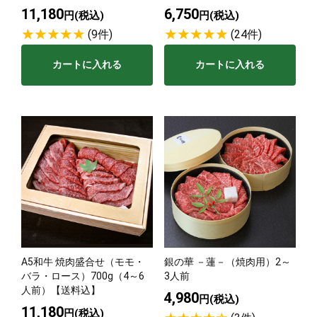
11,180
6,750
円(税込)
円(税込)
(9件)
(24件)
カートに入れる
カートに入れる
A5和牛 焼肉盛合せ（モモ・
銀の華 －蓮－（焼肉用）2～
バラ・ロース）700g（4～6
3人前
人前）【送料込】
4,980
円(税込)
11,180
円(税込)