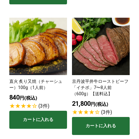
直火 炙り又焼（チャーシュ
京丹波平井牛ローストビーフ
ー）100g（1人前）
「イチボ」7〜8人前
（600g）【送料込】
840
円(税込)
21,800
円(税込)
(3件)
(3件)
カートに入れる
カートに入れる