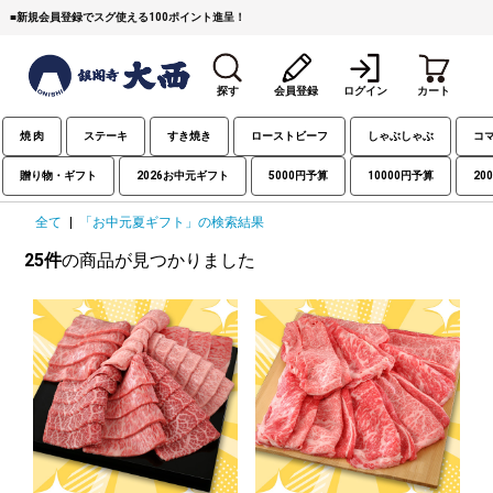
■
新規会員登録でスグ使える100ポイント進呈！
探す
会員登録
ログイン
カート
焼 肉
ステーキ
すき焼き
ローストビーフ
しゃぶしゃぶ
コ
贈り物・ギフト
2026お中元ギフト
5000円予算
10000円予算
20
全て
|
「お中元夏ギフト」の検索結果
25件
の商品が見つかりました
すき焼き
焼 肉
ステーキ
しゃぶしゃぶ
コマ切れミンチ
ローストビーフ
焼豚など（豚肉の加工
牛丼など（牛肉の加工
カレー・コロッケ・ハン
品）
品）
バーグ
タレ類
村沢牛
京丹波平井牛