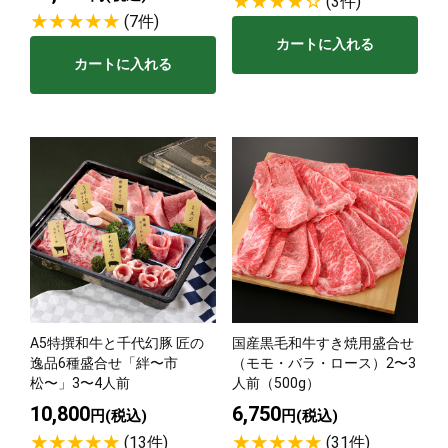
(3件)
(7件)
カートに入れる
カートに入れる
A5特撰和牛と千代幻豚 匠の
国産黒毛和牛すき焼用盛合せ
逸品6種盛合せ「絆〜市
（モモ・バラ・ロース）2〜3
松〜」3〜4人前
人前（500g）
10,800
6,750
円(税込)
円(税込)
(13件)
(31件)