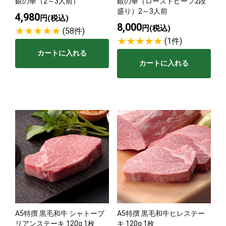
銀の華（2～3人前）
銀の華（ローストビーフ2段
盛り）2～3人前
4,980
円(税込)
8,000
円(税込)
(58件)
(1件)
カートに入れる
カートに入れる
A5特撰 黒毛和牛 シャトーブ
A5特撰 黒毛和牛ヒレステー
リアンステーキ 120g 1枚
キ 120g 1枚