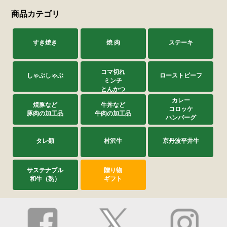
商品カテゴリ
すき焼き
焼 肉
ステーキ
コマ切れ
しゃぶしゃぶ
ローストビーフ
ミンチ
とんかつ
カレー
焼豚など
牛丼など
コロッケ
豚肉の加工品
牛肉の加工品
ハンバーグ
タレ類
村沢牛
京丹波平井牛
サステナブル
贈り物
和牛（熟）
ギフト