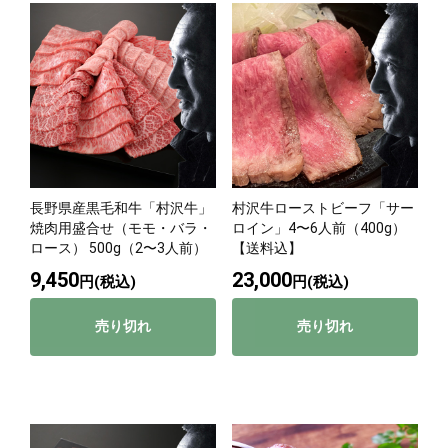
長野県産黒毛和牛「村沢牛」
村沢牛ローストビーフ「サー
焼肉用盛合せ（モモ・バラ・
ロイン」4〜6人前（400g）
ロース） 500g（2〜3人前）
【送料込】
9,450
23,000
円(税込)
円(税込)
売り切れ
売り切れ