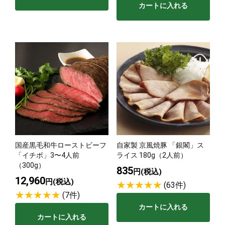
カートに入れる
国産黒毛和牛ローストビーフ
自家製 京風焼豚 「銀閣」ス
「イチボ」3〜4人前
ライス 180g（2人前）
（300g）
835
円(税込)
12,960
円(税込)
(63件)
(7件)
カートに入れる
カートに入れる