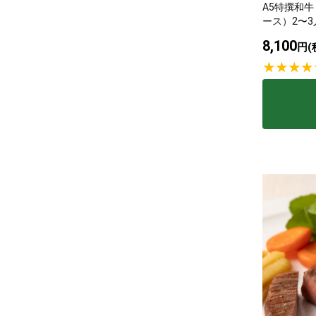
A5特撰和
ース）2〜3
8,100
円(