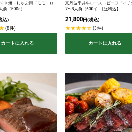
牛 すき焼・しゃぶ用（モモ・ロ
京丹波平井牛ローストビーフ「イチ
人前（500g）
7〜8人前（600g）【送料込】
21,800
税込)
円(税込)
(8件)
(3件)
カートに入れる
カートに入れる