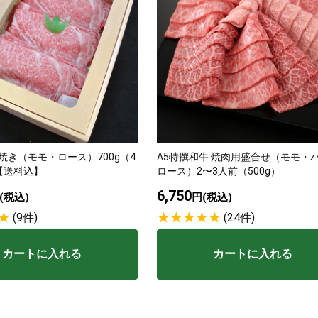
焼き（モモ・ロース）700g（4
A5特撰和牛 焼肉用盛合せ（モモ・
【送料込】
ロース）2〜3人前（500g）
6,750
(税込)
円(税込)
(9件)
(24件)
カートに入れる
カートに入れる