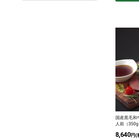
国産黒毛和
人前（350
8,640
円(