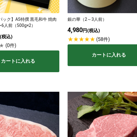
類
村沢牛
京丹
ック】A5特撰 黒毛和牛 焼肉
銀の華（2～3人前）
6人前（500g×2）
4,980
円(税込)
和牛（熟）
千代幻豚
贈り
(税込)
(58件)
(0件)
カートに入れる
カートに入れる