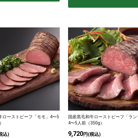
牛ローストビーフ「モモ」4〜5
国産黒毛和牛ローストビーフ「ラン
g）
4〜5人前（350g）
9,720
税込)
円(税込)