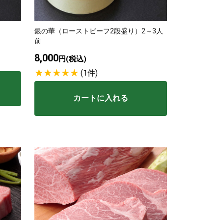
波平井牛
銀の華（ローストビーフ2段盛り）2～3人
前
8,000
物・ギフト
円(税込)
(1件)
カートに入れる