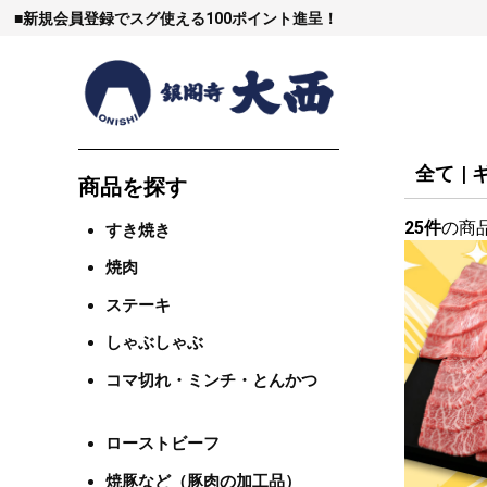
■
新規会員登録でスグ使える100ポイント進呈！
全て
|
商品を探す
25件
の商
すき焼き
すき焼
焼肉
ステーキ
しゃぶし
しゃぶしゃぶ
コマ切れ・ミンチ・とんかつ
焼豚など（豚肉
ローストビーフ
焼豚など（豚肉の加工品）