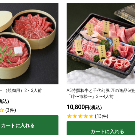
－（焼肉用）2～3人前
A5特撰和牛と千代幻豚 匠の逸品6
「絆〜市松〜」3〜4人前
税込)
10,800
円(税込)
(3件)
(13件)
カートに入れる
カートに入れる