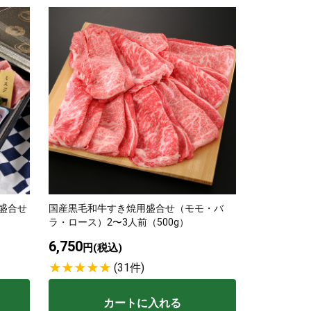
種盛合せ
国産黒毛和牛すき焼用盛合せ（モモ・バ
ラ・ロース）2〜3人前（500g）
6,750
円(税込)
(31件)
カートに入れる