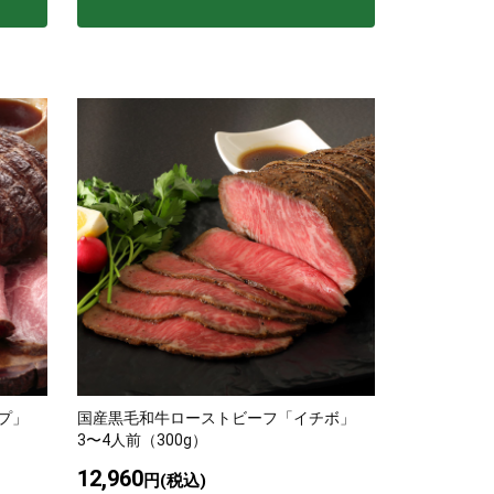
プ」
国産黒毛和牛ローストビーフ「イチボ」
3〜4人前（300g）
12,960
円(税込)