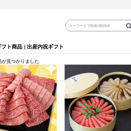
ギフト商品
|
出産内祝ギフト
品が見つかりました
き
焼 肉
ス
ゃぶ
コマ切れ・ミンチ・とんかつ
ロー
の加工品）
牛丼など（牛肉の加工品）
カレー・コロ