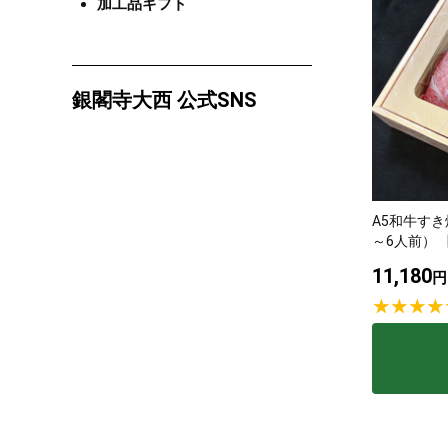
加工品ギフト
銀閣寺大西 公式SNS
A5和牛すき
～6人前） 
11,180
円