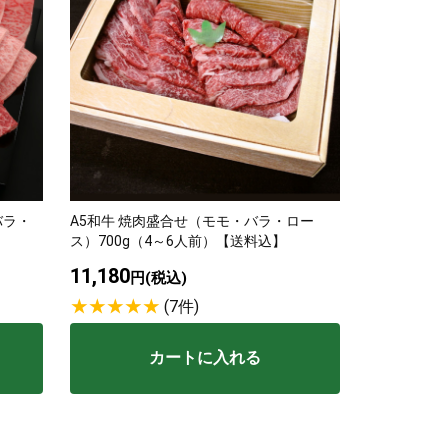
バラ・
A5和牛 焼肉盛合せ（モモ・バラ・ロー
ス）700g（4～6人前）【送料込】
11,180
円(税込)
(7件)
カートに入れる