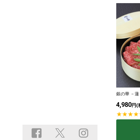
銀の華 －蓮
4,980
円(