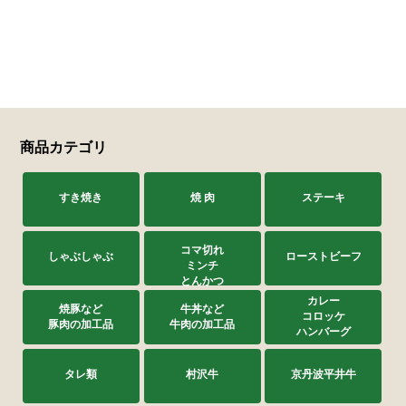
商品カテゴリ
すき焼き
焼 肉
ステーキ
コマ切れ
しゃぶしゃぶ
ローストビーフ
ミンチ
とんかつ
カレー
焼豚など
牛丼など
コロッケ
豚肉の加工品
牛肉の加工品
ハンバーグ
タレ類
村沢牛
京丹波平井牛