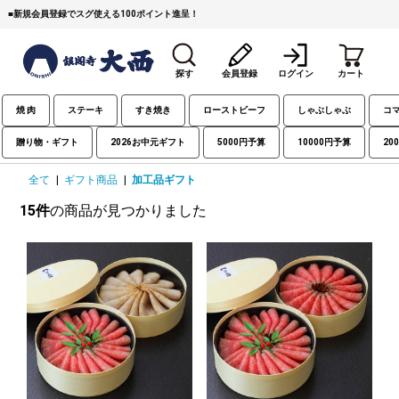
■
新規会員登録でスグ使える100ポイント進呈！
探す
会員登録
ログイン
カート
焼 肉
ステーキ
すき焼き
ローストビーフ
しゃぶしゃぶ
コ
贈り物・ギフト
2026お中元ギフト
5000円予算
10000円予算
20
全て
|
ギフト商品
|
加工品ギフト
15件
の商品が見つかりました
すき焼き
焼 肉
ステーキ
しゃぶしゃぶ
コマ切れミンチ
ローストビーフ
焼豚など（豚肉の加工
牛丼など（牛肉の加工
カレー・コロッケ・ハン
品）
品）
バーグ
タレ類
村沢牛
京丹波平井牛