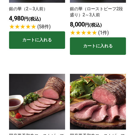
銀の華（2～3人前）
銀の華（ローストビーフ2段
サステナブル・和牛
千代幻豚
贈り物・ギフト
盛り）2～3人前
4,980
（熟）
円(税込)
8,000
円(税込)
(58件)
(1件)
カートに入れる
カートに入れる