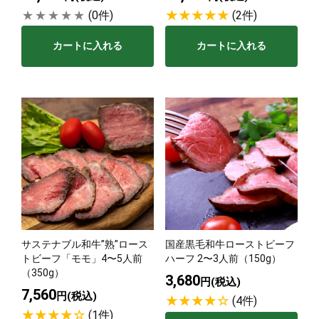
(0件)
(2件)
カートに入れる
カートに入れる
サステナブル和牛”熟”ロース
国産黒毛和牛ローストビーフ
トビーフ「モモ」4〜5人前
ハーフ 2〜3人前（150g）
（350g）
3,680
円(税込)
7,560
円(税込)
(4件)
(1件)