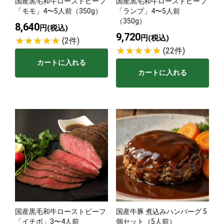
国産黒毛和牛ローストビーフ
国産黒毛和牛ローストビーフ
「モモ」4〜5人前（350g）
「ランプ」4〜5人前
（350g）
8,640
円(税込)
9,720
円(税込)
(2件)
(22件)
カートに入れる
カートに入れる
国産黒毛和牛ローストビーフ
国産牛豚 煮込みハンバーグ 5
「イチボ」3〜4人前
個セット（5人前）