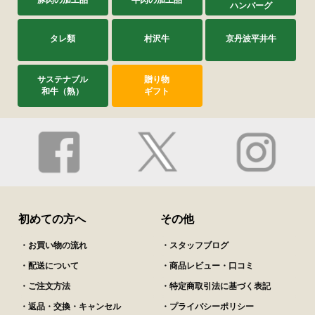
豚肉の加工品
牛肉の加工品
あまり好きではなかったのですがこのローストビー
ハンバーグ
フは別物でした
お値段以上の価値があると思います
タレ類
村沢牛
京丹波平井牛
今回はお祝いのお礼品として送りました。
ほんとにジューシーで今まだ食べた事がないほどの
おいしさだったとお礼のお電話をいただきました。
サステナブル
贈り物
皆様もぜひ一度♪
和牛（熟）
ギフト
出産の内祝いとして
ななしさん
2023/12/01
購入済み
初めての方へ
その他
贈呈用としていつでも喜ばれる一品です。
・お買い物の流れ
・スタッフブログ
・配送について
・商品レビュー・口コミ
来客対応で喜んでいただいた。
・ご注文方法
・特定商取引法に基づく表記
ミキティさん
・返品・交換・キャンセル
・プライバシーポリシー