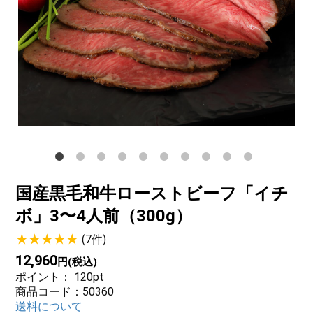
サステナブル・和牛
千代幻豚
贈り物・ギフト
（熟）
国産黒毛和牛ローストビーフ「イチ
ボ」3〜4人前（300g）
(7件)
12,960
円(税込)
ポイント：
120
pt
商品コード：50360
送料について