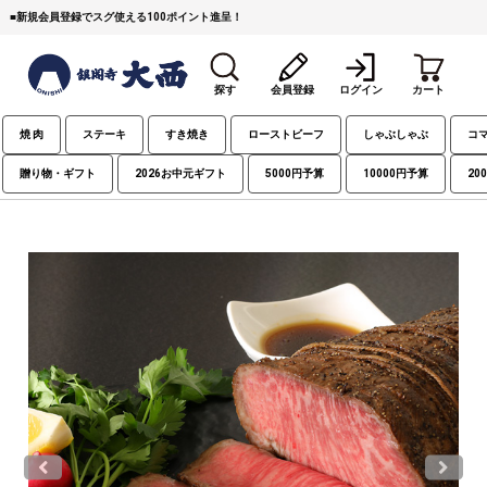
■
新規会員登録でスグ使える100ポイント進呈！
探す
会員登録
ログイン
カート
焼 肉
ステーキ
すき焼き
ローストビーフ
しゃぶしゃぶ
コ
贈り物・ギフト
2026お中元ギフト
5000円予算
10000円予算
20
すき焼き
焼 肉
ステーキ
しゃぶしゃぶ
コマ切れミンチ
ローストビーフ
焼豚など（豚肉の加工
牛丼など（牛肉の加工
カレー・コロッケ・ハン
品）
品）
バーグ
タレ類
村沢牛
京丹波平井牛