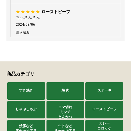
ローストビーフ
ちぃさんさん
2024/08/06
購入済み
贈り物で利用しました。
大西さんのお肉は本当に美味しいと連絡がありまし
た。
よかったです。
商品カテゴリ
他とは違うローストビーフ
すき焼き
焼 肉
ステーキ
くりりんさん
2024/06/06
購入済み
コマ切れ
しゃぶしゃぶ
ローストビーフ
ミンチ
銀閣寺大西のローストビーフは今まで食べたことの
とんかつ
ない味とコク ビーフとタレの組み合わせも最高で
カレー
焼豚など
牛丼など
ほんとに美味しいです
コロッケ