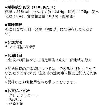
■栄養成分表示（100gあたり）
熱量：253kcal、たんぱく質：23.4g、脂質：17.5g、炭水
化物：0.4g、食塩相当量：0.97g（推定値）
■賞味期限
発送日含む30日（冷凍−18度以下にて保存してくださ
い）
■配送方法
ヤマト運輸 冷凍便
■お届け日
ご注文の4日後からご指定可能 ※遠方一部地域を除く
※配送日時のご希望については、できる限り対応させて
いただきますので、注文時の連絡事項欄にご記入くださ
い。
※熨斗など御進物用包装も承っております。
■お支払い方法
・クレジットカード
・PayPay
・代金引換