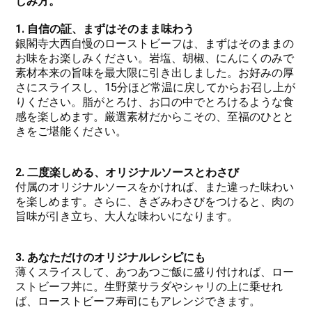
しみ方。
1. 自信の証、まずはそのまま味わう
銀閣寺大西自慢のローストビーフは、まずはそのままの
お味をお楽しみください。岩塩、胡椒、にんにくのみで
素材本来の旨味を最大限に引き出しました。お好みの厚
さにスライスし、15分ほど常温に戻してからお召し上が
りください。脂がとろけ、お口の中でとろけるような食
感を楽しめます。厳選素材だからこその、至福のひとと
きをご堪能ください。
2. 二度楽しめる、オリジナルソースとわさび
付属のオリジナルソースをかければ、また違った味わい
を楽しめます。さらに、きざみわさびをつけると、肉の
旨味が引き立ち、大人な味わいになります。
3. あなただけのオリジナルレシピにも
薄くスライスして、あつあつご飯に盛り付ければ、ロー
ストビーフ丼に。生野菜サラダやシャリの上に乗せれ
ば、ローストビーフ寿司にもアレンジできます。