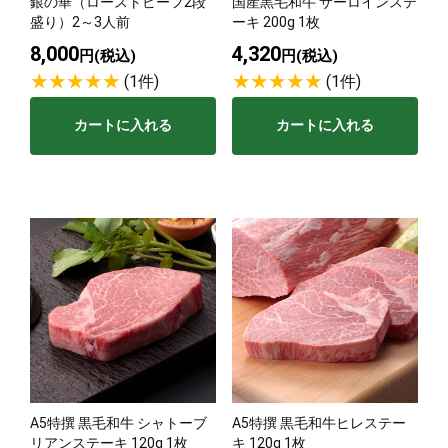
銀の華（ローストビーフ2段
国産黒毛和牛 サーロインステ
盛り）2～3人前
ーキ 200g 1枚
8,000
4,320
円(税込)
円(税込)
(1件)
(1件)
カートに入れる
カートに入れる
A5特撰 黒毛和牛 シャトーブ
A5特撰 黒毛和牛ヒレステー
リアンステーキ 120g 1枚
キ 120g 1枚