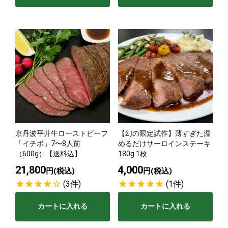
京丹波平井牛ローストビーフ
【幻の限定試作】薄すぎた温
「イチボ」7〜8人前
めるだけサーロインステーキ
（600g）【送料込】
180g 1枚
21,800
4,000
円(税込)
円(税込)
(3件)
(1件)
カートに入れる
カートに入れる