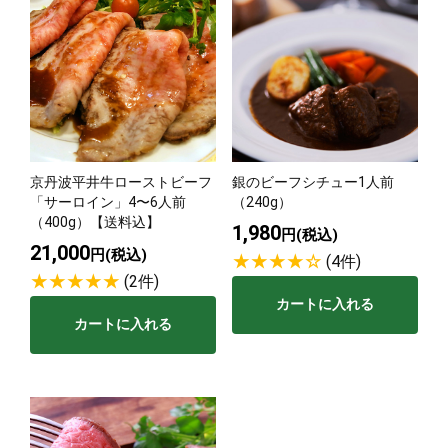
京丹波平井牛ローストビーフ
銀のビーフシチュー1人前
「サーロイン」4〜6人前
（240g）
（400g）【送料込】
1,980
円(税込)
21,000
円(税込)
(4件)
(2件)
カートに入れる
カートに入れる