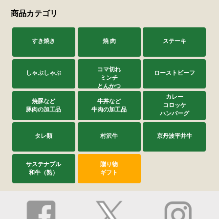
商品カテゴリ
すき焼き
焼 肉
ステーキ
コマ切れ
しゃぶしゃぶ
ローストビーフ
ミンチ
とんかつ
カレー
焼豚など
牛丼など
コロッケ
豚肉の加工品
牛肉の加工品
ハンバーグ
タレ類
村沢牛
京丹波平井牛
サステナブル
贈り物
和牛（熟）
ギフト