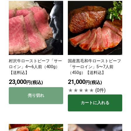
村沢牛ローストビーフ「サー
国産黒毛和牛ローストビーフ
ロイン」4〜6人前（400g）
「サーロイン」5〜7人前
【送料込】
（450g）【送料込】
23,000
21,000
円(税込)
円(税込)
(0件)
売り切れ
カートに入れる