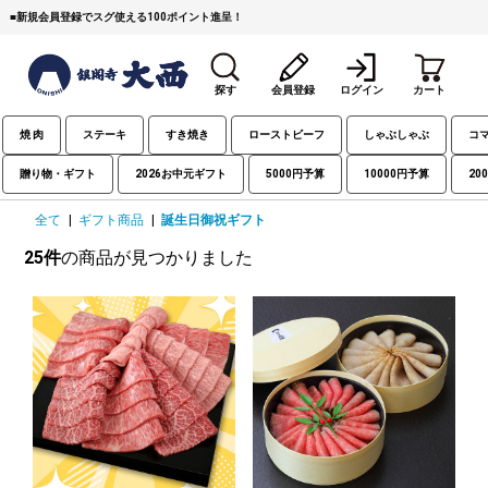
■
新規会員登録でスグ使える100ポイント進呈！
探す
会員登録
ログイン
カート
焼 肉
ステーキ
すき焼き
ローストビーフ
しゃぶしゃぶ
コ
贈り物・ギフト
2026お中元ギフト
5000円予算
10000円予算
20
全て
|
ギフト商品
|
誕生日御祝ギフト
25件
の商品が見つかりました
すき焼き
焼 肉
ステーキ
しゃぶしゃぶ
コマ切れミンチ
ローストビーフ
焼豚など（豚肉の加工
牛丼など（牛肉の加工
カレー・コロッケ・ハン
品）
品）
バーグ
タレ類
村沢牛
京丹波平井牛