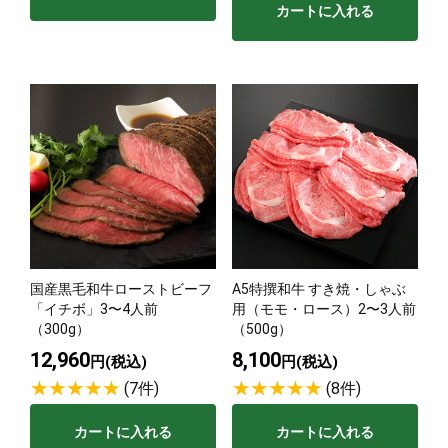
カートに入れる
国産黒毛和牛ローストビーフ
A5特撰和牛 すき焼・しゃぶ
「イチボ」3〜4人前
用（モモ・ロース）2〜3人前
（300g）
（500g）
12,960
8,100
円(税込)
円(税込)
(7件)
(8件)
カートに入れる
カートに入れる