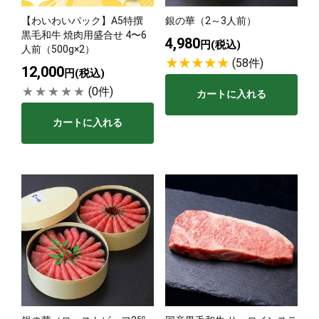
【わいわいパック】A5特撰
銀の華（2～3人前）
サステナブル・和牛
千代幻豚
贈り物・ギフト
黒毛和牛 焼肉用盛合せ 4〜6
4,980
（熟）
円(税込)
人前（500g×2）
(58件)
12,000
円(税込)
(0件)
カートに入れる
カートに入れる