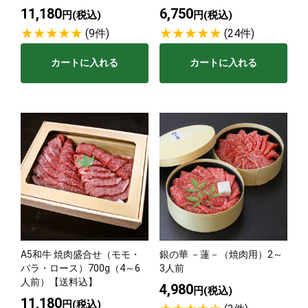
11,180
6,750
円(税込)
円(税込)
(9件)
(24件)
カートに入れる
カートに入れる
A5和牛 焼肉盛合せ（モモ・
銀の華 －蓮－（焼肉用）2～
バラ・ロース）700g（4～6
3人前
人前）【送料込】
4,980
円(税込)
11,180
円(税込)