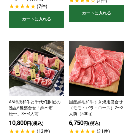
(3件)
(7件)
カートに入れる
カートに入れる
A5特撰和牛と千代幻豚 匠の
国産黒毛和牛すき焼用盛合せ
逸品6種盛合せ「絆〜市
（モモ・バラ・ロース）2〜3
松〜」3〜4人前
人前（500g）
10,800
6,750
円(税込)
円(税込)
(13件)
(31件)