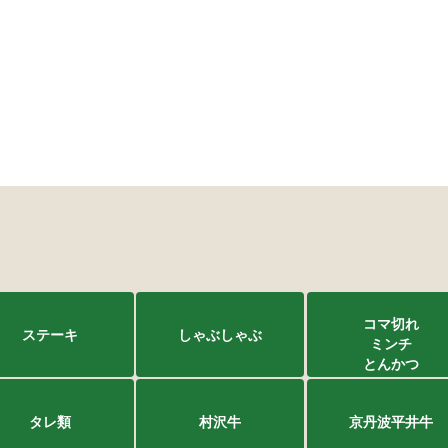
コマ切れ
ステーキ
しゃぶしゃぶ
ミンチ
とんかつ
タレ類
村沢牛
京丹波平井牛