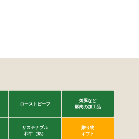
焼豚など
ローストビーフ
豚肉の加工品
サステナブル
贈り物
和牛（熟）
ギフト