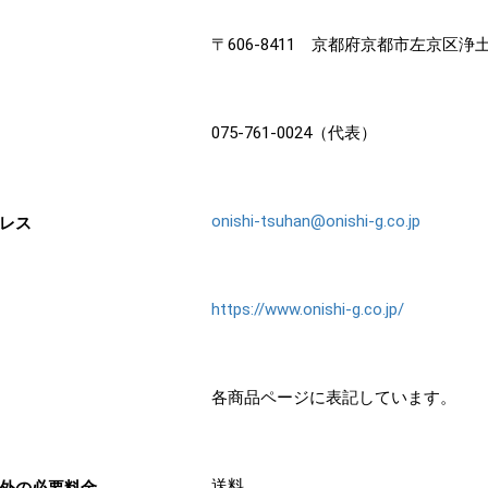
類
村沢牛
京丹
〒606-8411 京都府京都市左京区浄
和牛（熟）
千代幻豚
贈り
075-761-0024（代表）
onishi-tsuhan@onishi-g.co.jp
レス
https://www.onishi-g.co.jp/
各商品ページに表記しています。
送料