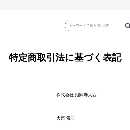
特定商取引法に基づく表記
き
焼 肉
ス
ゃぶ
コマ切れ・ミンチ・とんかつ
ロー
株式会社 銀閣寺大西
の加工品）
牛丼など（牛肉の加工品）
カレー・コロ
大西 雷三