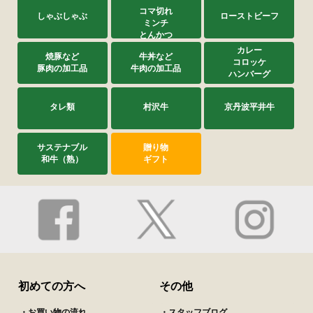
コマ切れ
しゃぶしゃぶ
ローストビーフ
ミンチ
とんかつ
カレー
焼豚など
牛丼など
コロッケ
豚肉の加工品
牛肉の加工品
ハンバーグ
タレ類
村沢牛
京丹波平井牛
サステナブル
贈り物
和牛（熟）
ギフト
初めての方へ
その他
・お買い物の流れ
・スタッフブログ