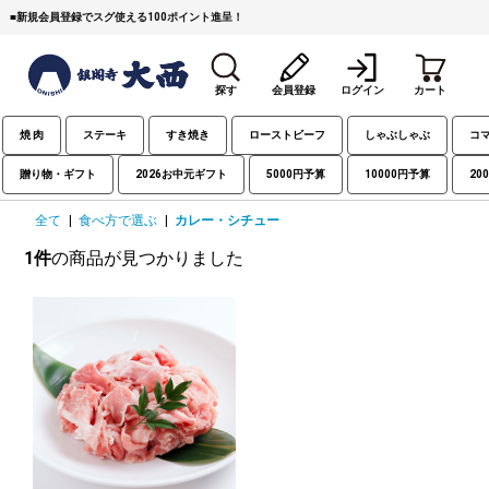
■
新規会員登録でスグ使える100ポイント進呈！
探す
会員登録
ログイン
カート
焼 肉
ステーキ
すき焼き
ローストビーフ
しゃぶしゃぶ
コ
贈り物・ギフト
2026お中元ギフト
5000円予算
10000円予算
20
全て
|
食べ方で選ぶ
|
カレー・シチュー
1件
の商品が見つかりました
すき焼き
焼 肉
ステーキ
しゃぶしゃぶ
コマ切れミンチ
ローストビーフ
焼豚など（豚肉の加工
牛丼など（牛肉の加工
カレー・コロッケ・ハン
品）
品）
バーグ
タレ類
村沢牛
京丹波平井牛