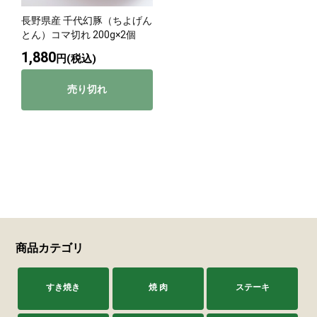
長野県産 千代幻豚（ちよげん
サステナブル・和牛
千代幻豚
贈り物・ギフト
とん）コマ切れ 200g×2個
（熟）
1,880
円(税込)
売り切れ
商品カテゴリ
すき焼き
焼 肉
ステーキ