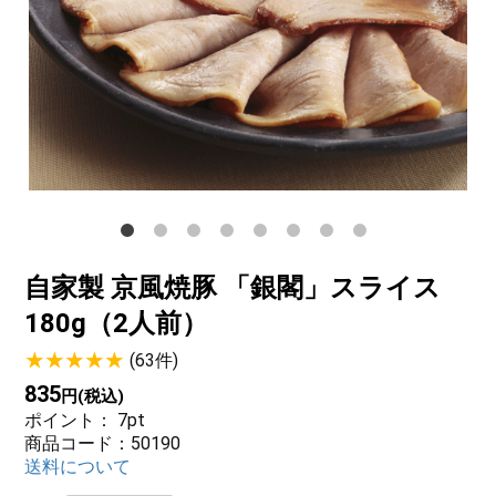
サステナブル・和牛
千代幻豚
贈り物・ギフト
（熟）
自家製 京風焼豚 「銀閣」スライス
180g（2人前）
(63件)
835
円(税込)
ポイント：
7
pt
商品コード：50190
送料について