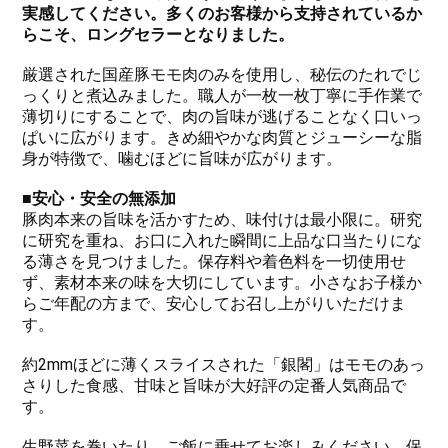
実感してください。多くのお客様から支持されているか
らこそ、ロングセラーとなりました。
厳選された国産豚モモ肉のみを使用し、秘伝のたれでじ
っくりと煮込みました。職人が一枚一枚丁寧に手作業で
薄切りにすることで、肉の旨味が逃げることなく口いっ
ぱいに広がります。きめ細やかな肉質とジューシーな脂
身が特徴で、噛むほどに旨味が広がります。
■安心・安全の無添加
豚肉本来の旨味を活かすため、味付けは最小限に。研究
に研究を重ね、お口に入れた瞬間に上品な口当たりにな
る薄さを見つけました。保存料や着色料を一切使用せ
ず、素材本来の味を大切にしています。小さなお子様か
らご年配の方まで、安心してお召し上がりいただけま
す。
約2mmほどに薄くスライスされた「銀閣」はモモのあっ
さりした食感、甘味と旨味が大好評の定番人気商品で
す。
生野菜を巻いたり、ご飯に乗せてお楽しみください。保