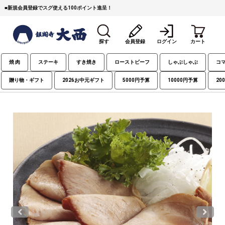
■
新規会員登録でスグ使える100ポイント進呈！
探す
会員登録
ログイン
カート
焼 肉
ステーキ
すき焼き
ローストビーフ
しゃぶしゃぶ
コ
贈り物・ギフト
2026お中元ギフト
5000円予算
10000円予算
20
すき焼き
焼 肉
ステーキ
しゃぶしゃぶ
コマ切れミンチ
ローストビーフ
焼豚など（豚肉の加工
牛丼など（牛肉の加工
カレー・コロッケ・ハン
品）
品）
バーグ
タレ類
村沢牛
京丹波平井牛