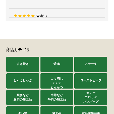
大きい
お天気任せプクさん
2026/06/08
購入済み
初めて１パックを購入し、大きさ、薄さ、味にビッ
クリし、直ぐに3パック追加購入しました。
商品カテゴリ
すき焼き
焼 肉
ステーキ
やきぶた 銀閣
ななしさん
コマ切れ
しゃぶしゃぶ
ローストビーフ
2026/06/02
ミンチ
とんかつ
購入済み
カレー
焼豚など
牛丼など
京都生協のカタログで自宅用に注文させて頂いて以
コロッケ
豚肉の加工品
牛肉の加工品
来焼豚のファンです 今回は進物で親戚に送りまし
ハンバーグ
た とても好評で又利用させていただきます
タレ類
村沢牛
京丹波平井牛