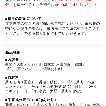
分）
を進呈中です。最初のお買い物にご利用ください。
■
熨斗の対応について
注文途中の熨斗の選択欄からご指定ください。選択肢の
中にない熨斗の場合は、備考欄にご希望の熨斗をご入力
ください。できる限り対応させていただきます。
商品詳細
■内容量
銀閣寺大西オリジナル 自家製 京風焼豚「銀閣」
180g（真空パック）、焼豚たれ×1
■原材料
豚モモ肉（国産）、醤油、砂糖、（一部に豚肉・小麦・
大豆を含む）、たれ（三温糖(国内製造)、醤油、ポーク
エキス）、（一部に小麦・大豆・豚肉を含む）
■栄養成分表示（100gあたり）
熱量：206kcal、たんぱく質：18.9g、脂質：11.8g、炭水