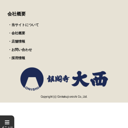
会社概要
流石の定番商品
ななしさん
・当サイトについて
2026/01/16
・会社概要
購入済み
・店舗情報
贈答でお世話になっている方へ送りましたが、とて
も美味しかったと喜んで頂きました。オススメで
・お問い合わせ
す！
・採用情報
焼き豚
風ちゃんさん
2026/01/06
Copyright (c) Ginkakuji onishi Co., Ltd.
購入済み
お肉そのものの 上品な味わい。
薄切りで 食べやすく たれも
最高に 美味しいので 冷蔵庫には
いても ストックしておきたい
メニュー