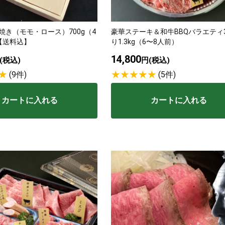
類
村沢牛
京丹
焼き（モモ・ロース）700g（4
豪華ステーキ＆和牛BBQバラエティ
【送料込】
り1.3kg（6〜8人前）
14,800
和牛（熟）
千代幻豚
贈り
(税込)
円(税込)
(9件)
(5件)
カートに入れる
カートに入れる