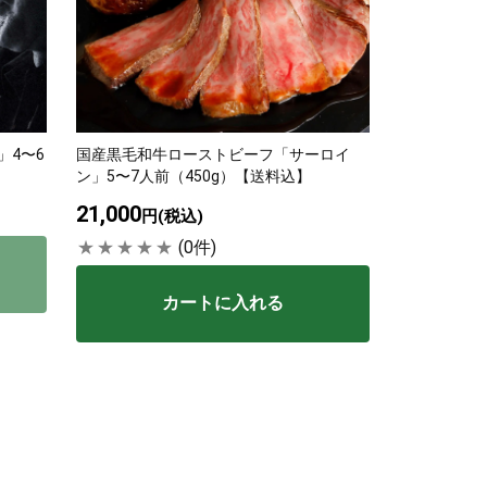
」4〜6
国産黒毛和牛ローストビーフ「サーロイ
ン」5〜7人前（450g）【送料込】
21,000
円(税込)
(0件)
カートに入れる