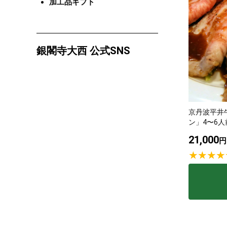
加工品ギフト
銀閣寺大西 公式SNS
京丹波平井
ン」4〜6人
21,000
円