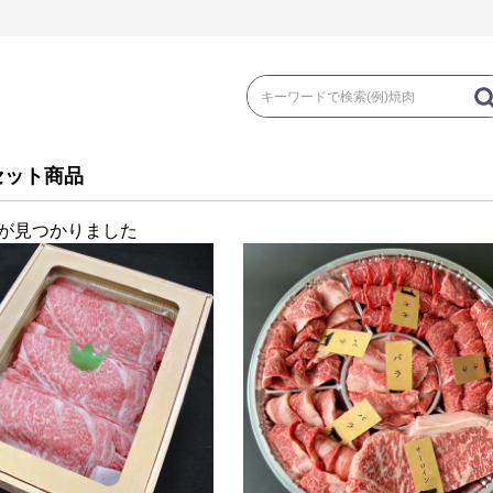
セット商品
が見つかりました
き
焼 肉
ス
ゃぶ
コマ切れ・ミンチ・とんかつ
ロー
の加工品）
牛丼など（牛肉の加工品）
カレー・コロ