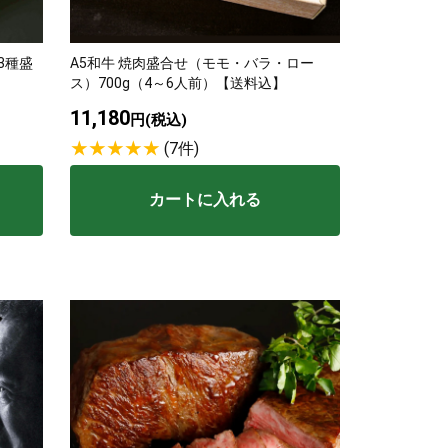
波平井牛
3種盛
A5和牛 焼肉盛合せ（モモ・バラ・ロー
ス）700g（4～6人前）【送料込】
11,180
物・ギフト
円(税込)
(7件)
カートに入れる