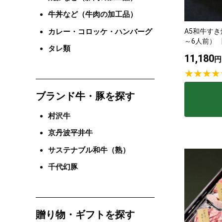
牛丼など（牛肉の加工品）
タレ
カレー・コロッケ・ハンバーグ
A5和牛すき
～6人前） 
タレ類
11,180
サステナブル・
円
ブランド牛・豚を探す
村沢牛
京丹波平井牛
サステナブル和牛（熟）
千代幻豚
贈り物・ギフトを探す