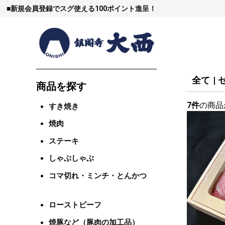
■
新規会員登録でスグ使える100ポイント進呈！
全て
|
商品を探す
7件
の商品
すき焼き
すき焼
焼肉
ステーキ
しゃぶし
しゃぶしゃぶ
コマ切れ・ミンチ・とんかつ
焼豚など（豚肉
ローストビーフ
焼豚など（豚肉の加工品）