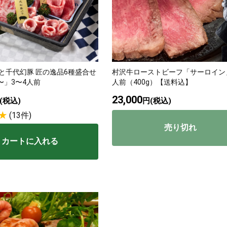
と千代幻豚 匠の逸品6種盛合せ
村沢牛ローストビーフ「サーロイン
〜」3〜4人前
人前（400g）【送料込】
23,000
(税込)
円(税込)
(13件)
売り切れ
カートに入れる