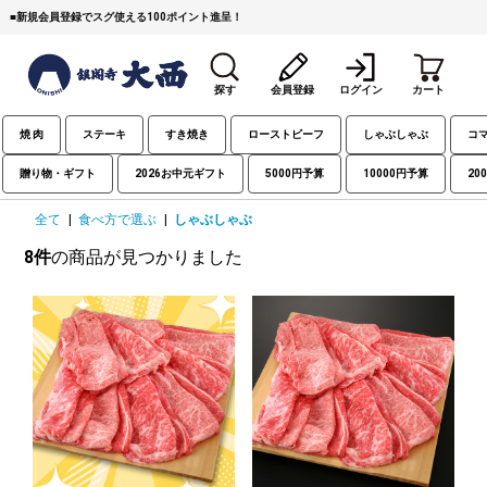
■
新規会員登録でスグ使える100ポイント進呈！
探す
会員登録
ログイン
カート
焼 肉
ステーキ
すき焼き
ローストビーフ
しゃぶしゃぶ
コ
贈り物・ギフト
2026お中元ギフト
5000円予算
10000円予算
20
全て
|
食べ方で選ぶ
|
しゃぶしゃぶ
8件
の商品が見つかりました
すき焼き
焼 肉
ステーキ
しゃぶしゃぶ
コマ切れミンチ
ローストビーフ
焼豚など（豚肉の加工
牛丼など（牛肉の加工
カレー・コロッケ・ハン
品）
品）
バーグ
タレ類
村沢牛
京丹波平井牛