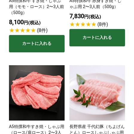
A5特撰和牛 すき焼・しゃぶ
A5特撰和牛 赤身すき焼・し
用（モモ・ロース）2〜3人前
ゃぶ用 2〜3人前（500g）
（500g）
7,830
円(税込)
8,100
円(税込)
(8件)
(8件)
カートに入れる
カートに入れる
A5特撰和牛すき焼・しゃぶ用
長野県産 千代幻豚（ちよげん
（ロース/肩ロース）2〜3人
とん）ロースしゃぶしゃぶ用