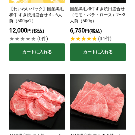
【わいわいパック】国産黒毛
国産黒毛和牛すき焼用盛合せ
サステナブル・和牛
千代幻豚
贈り物・ギフト
和牛 すき焼用盛合せ 4～6人
（モモ・バラ・ロース）2〜3
（熟）
前（500g×2）
人前（500g）
12,000
6,750
円(税込)
円(税込)
(0件)
(31件)
カートに入れる
カートに入れる