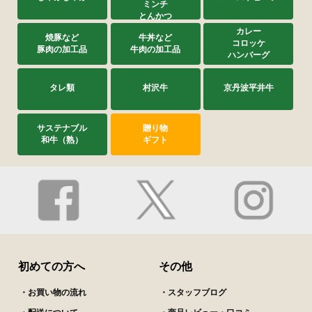
ミンチ
とんかつ
カレー
焼豚など
牛丼など
コロッケ
豚肉の加工品
牛肉の加工品
ハンバーグ
タレ類
村沢牛
京丹波平井牛
サステナブル
贈り物
和牛（熟）
ギフト
初めての方へ
その他
・お買い物の流れ
・スタッフブログ