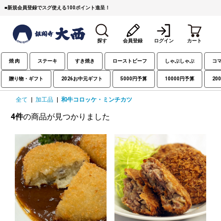
■
新規会員登録でスグ使える100ポイント進呈！
探す
会員登録
ログイン
カート
焼 肉
ステーキ
すき焼き
ローストビーフ
しゃぶしゃぶ
コ
贈り物・ギフト
2026お中元ギフト
5000円予算
10000円予算
20
全て
|
加工品
|
和牛コロッケ・ミンチカツ
4件
の商品が見つかりました
すき焼き
焼 肉
ステーキ
しゃぶしゃぶ
コマ切れミンチ
ローストビーフ
焼豚など（豚肉の加工
牛丼など（牛肉の加工
カレー・コロッケ・ハン
品）
品）
バーグ
タレ類
村沢牛
京丹波平井牛