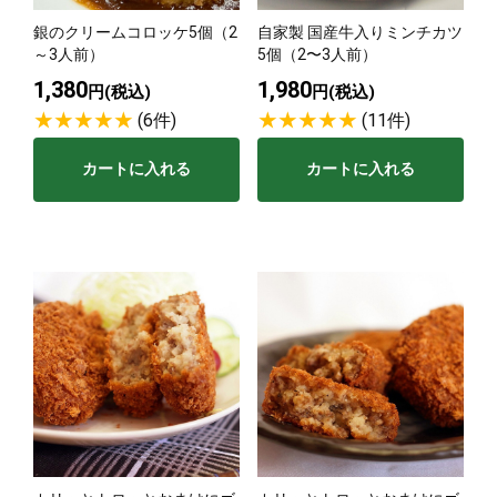
銀のクリームコロッケ5個（2
自家製 国産牛入りミンチカツ
サステナブル・和牛
千代幻豚
贈り物・ギフト
～3人前）
5個（2〜3人前）
（熟）
1,380
1,980
円(税込)
円(税込)
(6件)
(11件)
カートに入れる
カートに入れる