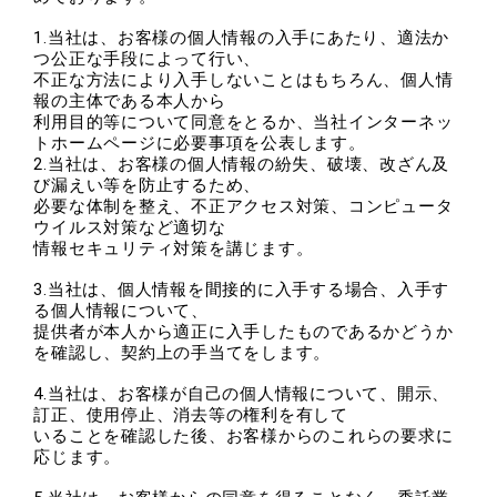
1.当社は、お客様の個人情報の入手にあたり、適法か
サステナブル・和牛
千代幻豚
贈り物・ギフト
つ公正な手段によって行い、
（熟）
不正な方法により入手しないことはもちろん、個人情
報の主体である本人から
利用目的等について同意をとるか、当社インターネッ
トホームページに必要事項を公表します。
2.当社は、お客様の個人情報の紛失、破壊、改ざん及
び漏えい等を防止するため、
必要な体制を整え、不正アクセス対策、コンピュータ
ウイルス対策など適切な
情報セキュリティ対策を講じます。
3.当社は、個人情報を間接的に入手する場合、入手す
る個人情報について、
提供者が本人から適正に入手したものであるかどうか
を確認し、契約上の手当てをします。
4.当社は、お客様が自己の個人情報について、開示、
訂正、使用停止、消去等の権利を有して
いることを確認した後、お客様からのこれらの要求に
応じます。