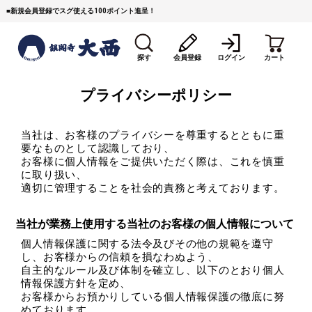
■
新規会員登録でスグ使える100ポイント進呈！
探す
会員登録
ログイン
カート
プライバシーポリシー
当社は、お客様のプライバシーを尊重するとともに重
要なものとして認識しており、
お客様に個人情報をご提供いただく際は、これを慎重
に取り扱い、
適切に管理することを社会的責務と考えております。
すき焼き
焼 肉
ステーキ
当社が業務上使用する当社のお客様の個人情報について
しゃぶしゃぶ
コマ切れミンチ
ローストビーフ
個人情報保護に関する法令及びその他の規範を遵守
し、お客様からの信頼を損なわぬよう、
焼豚など（豚肉の加工
牛丼など（牛肉の加工
カレー・コロッケ・ハン
自主的なルール及び体制を確立し、以下のとおり個人
品）
品）
バーグ
情報保護方針を定め、
お客様からお預かりしている個人情報保護の徹底に努
タレ類
村沢牛
京丹波平井牛
めております。