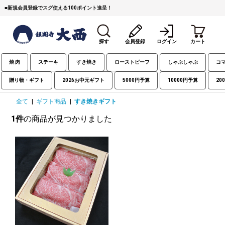
■
新規会員登録でスグ使える100ポイント進呈！
探す
会員登録
ログイン
カート
焼 肉
ステーキ
すき焼き
ローストビーフ
しゃぶしゃぶ
コ
贈り物・ギフト
2026お中元ギフト
5000円予算
10000円予算
20
全て
|
ギフト商品
|
すき焼きギフト
1件
の商品が見つかりました
すき焼き
焼 肉
ステーキ
しゃぶしゃぶ
コマ切れミンチ
ローストビーフ
焼豚など（豚肉の加工
牛丼など（牛肉の加工
カレー・コロッケ・ハン
品）
品）
バーグ
タレ類
村沢牛
京丹波平井牛