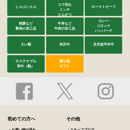
コマ切れ
しゃぶしゃぶ
ローストビーフ
ミンチ
とんかつ
カレー
焼豚など
牛丼など
コロッケ
豚肉の加工品
牛肉の加工品
ハンバーグ
タレ類
村沢牛
京丹波平井牛
サステナブル
贈り物
和牛（熟）
ギフト
初めての方へ
その他
・お買い物の流れ
・スタッフブログ