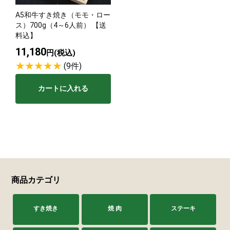
A5和牛すき焼き（モモ・ロー
サステナブル・和牛
千代幻豚
贈り物・ギフト
ス）700g（4～6人前） 【送
（熟）
料込】
11,180
円(税込)
(9件)
カートに入れる
商品カテゴリ
すき焼き
焼 肉
ステーキ