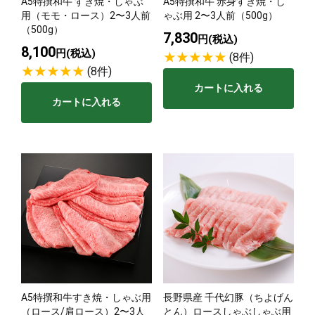
A5特撰和牛 すき焼・しゃぶ
A5特撰和牛 赤身すき焼・し
用（モモ・ロース）2〜3人前
ゃぶ用 2〜3人前（500g）
（500g）
7,830
円(税込)
8,100
円(税込)
(8件)
(8件)
カートに入れる
カートに入れる
A5特撰和牛すき焼・しゃぶ用
長野県産 千代幻豚（ちよげん
（ロース/肩ロース）2〜3人
とん）ロースしゃぶしゃぶ用