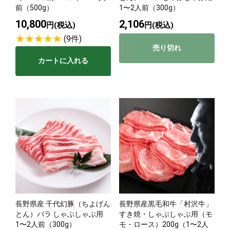
前（500g）
1〜2人前（300g）
10,800
2,106
円(税込)
円(税込)
(9件)
売り切れ
カートに入れる
長野県産 千代幻豚（ちよげん
長野県産黒毛和牛「村沢牛」
とん）バラ しゃぶしゃぶ用
すき焼・しゃぶしゃぶ用（モ
1〜2人前（300g）
モ・ロース）200g（1〜2人