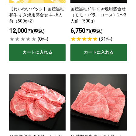
【わいわいパック】国産黒毛
国産黒毛和牛すき焼用盛合せ
サステナブル・和牛
千代幻豚
贈り物・ギフト
和牛 すき焼用盛合せ 4～6人
（モモ・バラ・ロース）2〜3
（熟）
前（500g×2）
人前（500g）
12,000
6,750
円(税込)
円(税込)
(0件)
(31件)
カートに入れる
カートに入れる