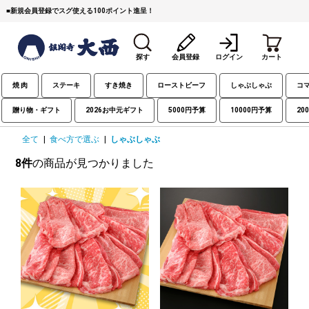
■
新規会員登録でスグ使える100ポイント進呈！
探す
会員登録
ログイン
カート
焼 肉
ステーキ
すき焼き
ローストビーフ
しゃぶしゃぶ
コ
贈り物・ギフト
2026お中元ギフト
5000円予算
10000円予算
20
全て
|
食べ方で選ぶ
|
しゃぶしゃぶ
8件
の商品が見つかりました
すき焼き
焼 肉
ステーキ
しゃぶしゃぶ
コマ切れミンチ
ローストビーフ
焼豚など（豚肉の加工
牛丼など（牛肉の加工
カレー・コロッケ・ハン
品）
品）
バーグ
タレ類
村沢牛
京丹波平井牛