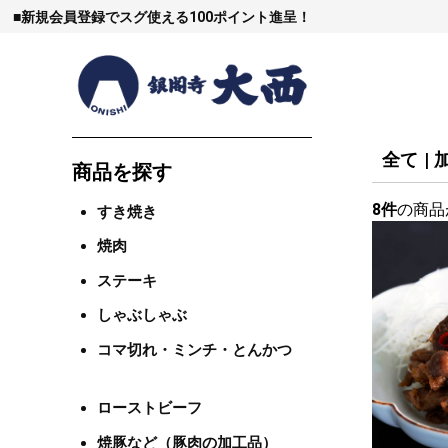
■
新規会員登録でスグ使える100ポイント進呈！
全て
|
商品を探す
8件
の商品
すき焼き
すき焼
焼肉
ステーキ
しゃぶし
しゃぶしゃぶ
コマ切れ・ミンチ・とんかつ
焼豚など（豚肉
ローストビーフ
焼豚など（豚肉の加工品）