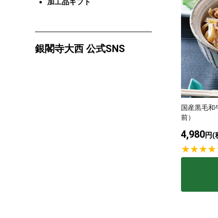
加工品ギフト
銀閣寺大西 公式SNS
国産黒毛和
前）
4,980
円(