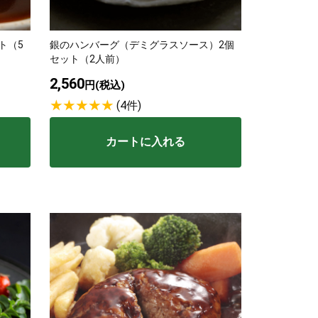
波平井牛
ト（5
銀のハンバーグ（デミグラスソース）2個
セット（2人前）
2,560
物・ギフト
円(税込)
(4件)
カートに入れる