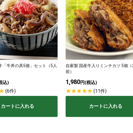
牛「牛丼の具5個」セット（5人
自家製 国産牛入りミンチカツ 5個（
前）
1,980
税込)
円(税込)
(6件)
(11件)
カートに入れる
カートに入れる