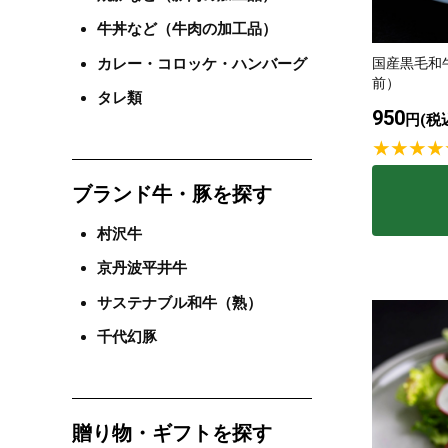
牛丼など（牛肉の加工品）
タレ
カレー・コロッケ・ハンバーグ
国産黒毛和牛
前）
タレ類
950
サステナブル・
円(税
ブランド牛・豚を探す
村沢牛
京丹波平井牛
サステナブル和牛（熟）
千代幻豚
贈り物・ギフトを探す