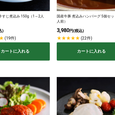
類
村沢牛
京丹
すじ煮込み 150g（1～2人
国産牛豚 煮込みハンバーグ 5個セッ
人前）
3,980
和牛（熟）
千代幻豚
贈り
込)
円(税込)
(19件)
(22件)
カートに入れる
カートに入れる