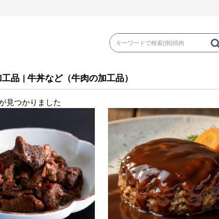
加工品
|
牛丼など（牛肉の加工品）
が見つかりました
き
焼 肉
ス
ゃぶ
コマ切れ・ミンチ・とんかつ
ロー
の加工品）
牛丼など（牛肉の加工品）
カレー・コロ