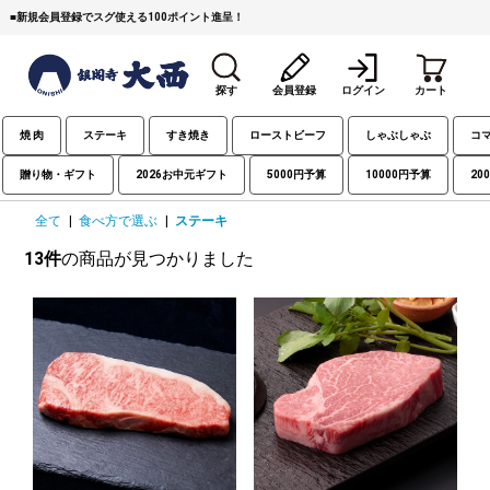
■
新規会員登録でスグ使える100ポイント進呈！
探す
会員登録
ログイン
カート
焼 肉
ステーキ
すき焼き
ローストビーフ
しゃぶしゃぶ
コ
贈り物・ギフト
2026お中元ギフト
5000円予算
10000円予算
20
全て
|
食べ方で選ぶ
|
ステーキ
13件
の商品が見つかりました
すき焼き
焼 肉
ステーキ
しゃぶしゃぶ
コマ切れミンチ
ローストビーフ
焼豚など（豚肉の加工
牛丼など（牛肉の加工
カレー・コロッケ・ハン
品）
品）
バーグ
タレ類
村沢牛
京丹波平井牛