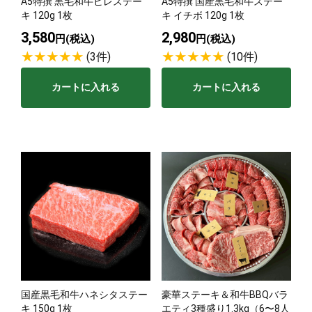
A5特撰 黒毛和牛ヒレステー
A5特撰 国産黒毛和牛ステー
キ 120g 1枚
キ イチボ 120g 1枚
3,580
2,980
円(税込)
円(税込)
(3件)
(10件)
カートに入れる
カートに入れる
国産黒毛和牛ハネシタステー
豪華ステーキ＆和牛BBQバラ
キ 150g 1枚
エティ3種盛り1.3kg（6〜8人