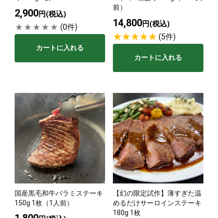
前）
2,900
円(税込)
14,800
円(税込)
(0件)
(5件)
カートに入れる
カートに入れる
国産黒毛和牛バラミステーキ
【幻の限定試作】薄すぎた温
150g 1枚（1人前）
めるだけサーロインステーキ
180g 1枚
1,800