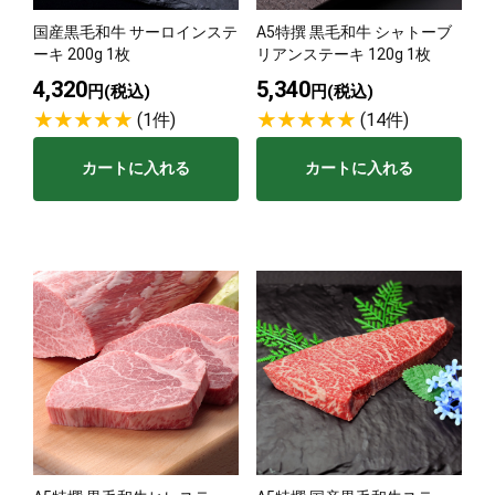
国産黒毛和牛 サーロインステ
A5特撰 黒毛和牛 シャトーブ
サステナブル・和牛
千代幻豚
贈り物・ギフト
ーキ 200g 1枚
リアンステーキ 120g 1枚
（熟）
4,320
5,340
円(税込)
円(税込)
(1件)
(14件)
カートに入れる
カートに入れる