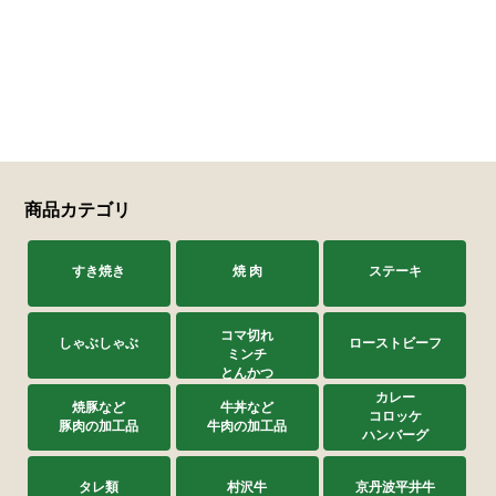
商品カテゴリ
すき焼き
焼 肉
ステーキ
コマ切れ
しゃぶしゃぶ
ローストビーフ
ミンチ
とんかつ
カレー
焼豚など
牛丼など
コロッケ
豚肉の加工品
牛肉の加工品
ハンバーグ
タレ類
村沢牛
京丹波平井牛