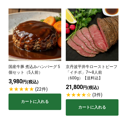
国産牛豚 煮込みハンバーグ 5
京丹波平井牛ローストビーフ
個セット（5人前）
「イチボ」7〜8人前
（600g）【送料込】
3,980
円(税込)
21,800
円(税込)
(22件)
(3件)
カートに入れる
カートに入れる