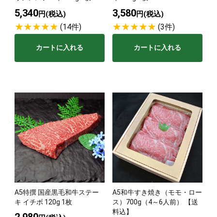
5,340
3,580
円(税込)
円(税込)
(14件)
(3件)
カートに入れる
カートに入れる
A5特撰 国産黒毛和牛ステー
A5和牛すき焼き（モモ・ロー
キ イチボ 120g 1枚
ス）700g（4～6人前） 【送
料込】
2,980