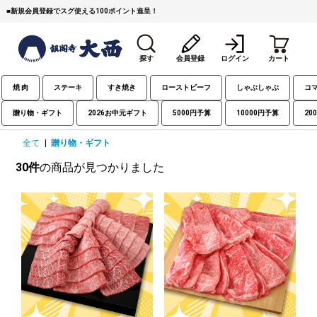
■
新規会員登録でスグ使える100ポイント進呈！
探す
会員登録
ログイン
カート
焼 肉
ステーキ
すき焼き
ローストビーフ
しゃぶしゃぶ
コ
贈り物・ギフト
2026お中元ギフト
5000円予算
10000円予算
20
全て
|
贈り物・ギフト
30件
の商品が見つかりました
すき焼き
焼 肉
ステーキ
しゃぶしゃぶ
コマ切れミンチ
ローストビーフ
焼豚など（豚肉の加工
牛丼など（牛肉の加工
カレー・コロッケ・ハン
品）
品）
バーグ
タレ類
村沢牛
京丹波平井牛