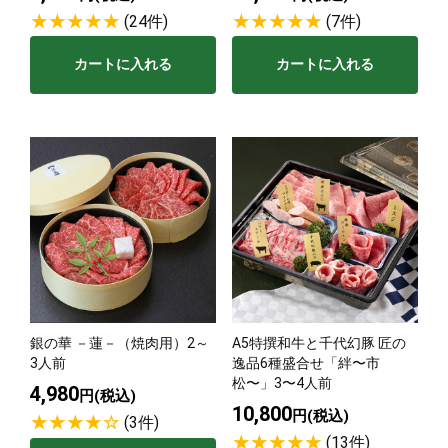
(24件)
(7件)
カートに入れる
カートに入れる
銀の華 －蓮－（焼肉用）2～
A5特撰和牛と千代幻豚 匠の
3人前
逸品6種盛合せ「絆〜市
松〜」3〜4人前
4,980
円(税込)
10,800
円(税込)
(3件)
(13件)