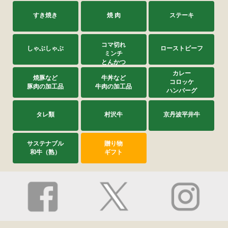
すき焼き
焼 肉
ステーキ
コマ切れ
しゃぶしゃぶ
ローストビーフ
ミンチ
とんかつ
カレー
焼豚など
牛丼など
コロッケ
豚肉の加工品
牛肉の加工品
ハンバーグ
タレ類
村沢牛
京丹波平井牛
サステナブル
贈り物
和牛（熟）
ギフト