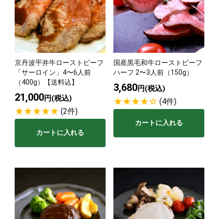
京丹波平井牛ローストビーフ
国産黒毛和牛ローストビーフ
「サーロイン」4〜6人前
ハーフ 2〜3人前（150g）
（400g）【送料込】
3,680
円(税込)
21,000
円(税込)
(4件)
(2件)
カートに入れる
カートに入れる