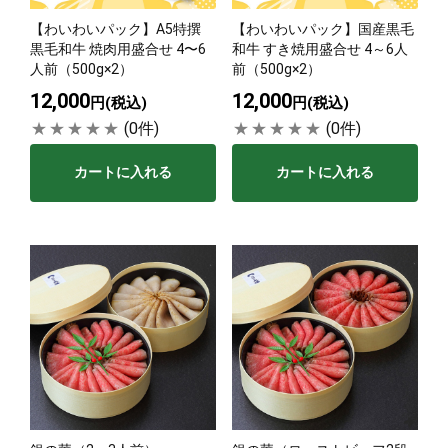
【わいわいパック】A5特撰
【わいわいパック】国産黒毛
サステナブル・和牛
千代幻豚
贈り物・ギフト
黒毛和牛 焼肉用盛合せ 4〜6
和牛 すき焼用盛合せ 4～6人
（熟）
人前（500g×2）
前（500g×2）
12,000
12,000
円(税込)
円(税込)
(0件)
(0件)
カートに入れる
カートに入れる