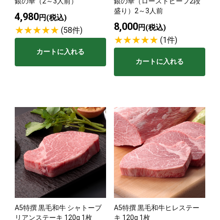
銀の華（2～3人前）
銀の華（ローストビーフ2段
盛り）2～3人前
4,980
円(税込)
8,000
円(税込)
(58件)
(1件)
カートに入れる
カートに入れる
A5特撰 黒毛和牛 シャトーブ
A5特撰 黒毛和牛ヒレステー
リアンステーキ 120g 1枚
キ 120g 1枚