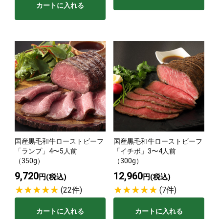
カートに入れる
国産黒毛和牛ローストビーフ
国産黒毛和牛ローストビーフ
「ランプ」4〜5人前
「イチボ」3〜4人前
（350g）
（300g）
9,720
12,960
円(税込)
円(税込)
(22件)
(7件)
カートに入れる
カートに入れる