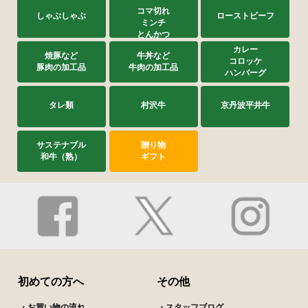
コマ切れ
しゃぶしゃぶ
ローストビーフ
ミンチ
とんかつ
カレー
焼豚など
牛丼など
コロッケ
豚肉の加工品
牛肉の加工品
ハンバーグ
タレ類
村沢牛
京丹波平井牛
サステナブル
贈り物
和牛（熟）
ギフト
初めての方へ
その他
・お買い物の流れ
・スタッフブログ