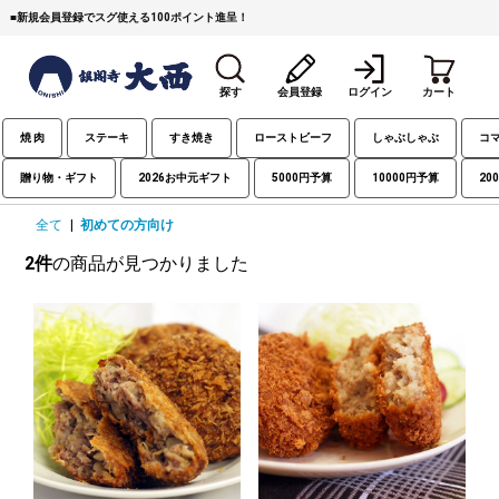
■
新規会員登録でスグ使える100ポイント進呈！
探す
会員登録
ログイン
カート
焼 肉
ステーキ
すき焼き
ローストビーフ
しゃぶしゃぶ
コ
贈り物・ギフト
2026お中元ギフト
5000円予算
10000円予算
20
全て
|
初めての方向け
2件
の商品が見つかりました
すき焼き
焼 肉
ステーキ
しゃぶしゃぶ
コマ切れミンチ
ローストビーフ
焼豚など（豚肉の加工
牛丼など（牛肉の加工
カレー・コロッケ・ハン
品）
品）
バーグ
タレ類
村沢牛
京丹波平井牛