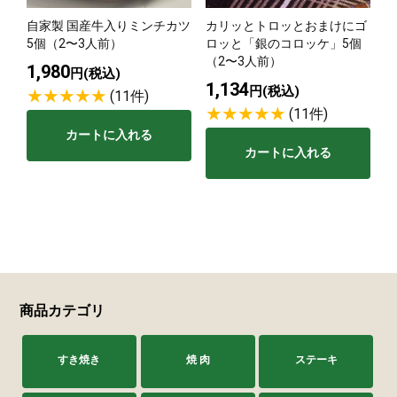
自家製 国産牛入りミンチカツ
カリッとトロッとおまけにゴ
サステナブル・和牛
千代幻豚
贈り物・ギフト
5個（2〜3人前）
ロッと「銀のコロッケ」5個
（熟）
（2〜3人前）
1,980
円(税込)
1,134
円(税込)
(11件)
(11件)
カートに入れる
カートに入れる
商品カテゴリ
すき焼き
焼 肉
ステーキ