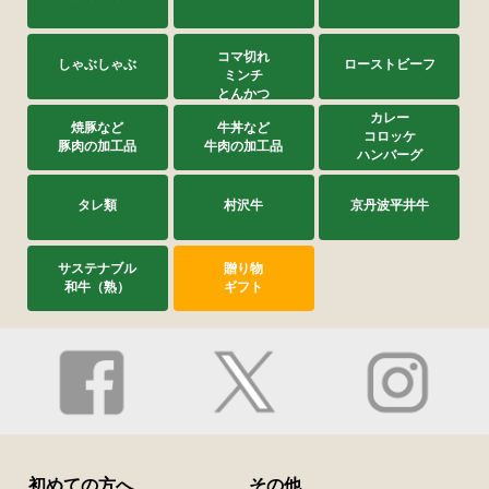
コマ切れ
しゃぶしゃぶ
ローストビーフ
ミンチ
とんかつ
カレー
焼豚など
牛丼など
コロッケ
豚肉の加工品
牛肉の加工品
ハンバーグ
タレ類
村沢牛
京丹波平井牛
サステナブル
贈り物
和牛（熟）
ギフト
初めての方へ
その他