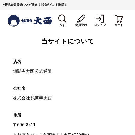
■
新規会員登録でスグ使える100ポイント進呈！
探す
会員登録
ログイン
カート
当サイトについて
店名
銀閣寺大西 公式通販
すき焼き
焼 肉
ステーキ
会社名
しゃぶしゃぶ
コマ切れミンチ
ローストビーフ
株式会社 銀閣寺大西
焼豚など（豚肉の加工
牛丼など（牛肉の加工
カレー・コロッケ・ハン
住所
品）
品）
バーグ
〒606-8411
タレ類
村沢牛
京丹波平井牛