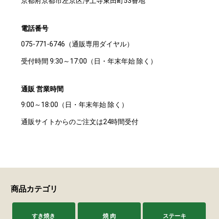
京都府京都市左京区浄土寺東田町53番地
サステナブル・和牛
千代幻豚
贈り物・ギフト
（熟）
電話番号
075-771-6746（通販専用ダイヤル）
受付時間 9:30～17:00（日・年末年始 除く）
通販 営業時間
9:00～18:00（日・年末年始 除く）
通販サイトからのご注文は24時間受付
商品カテゴリ
すき焼き
焼 肉
ステーキ