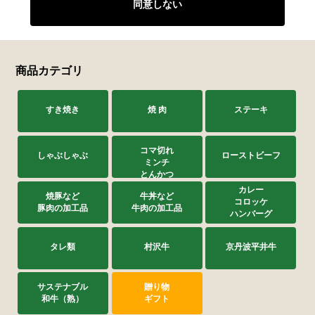
同意しない
商品カテゴリ
すき焼き
焼 肉
ステーキ
コマ切れ
しゃぶしゃぶ
ローストビーフ
ミンチ
とんかつ
カレー
焼豚など
牛丼など
コロッケ
豚肉の加工品
牛肉の加工品
ハンバーグ
タレ類
村沢牛
京丹波平井牛
サステナブル
贈り物
和牛（熟）
ギフト