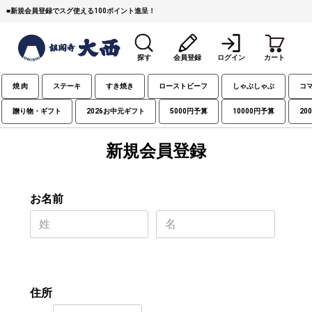
■
新規会員登録でスグ使える100ポイント進呈！
探す
会員登録
ログイン
カート
焼 肉
ステーキ
すき焼き
ローストビーフ
しゃぶしゃぶ
コ
贈り物・ギフト
2026お中元ギフト
5000円予算
10000円予算
20
新規会員登録
すき焼き
焼 肉
ステーキ
お名前
しゃぶしゃぶ
コマ切れミンチ
ローストビーフ
焼豚など（豚肉の加工
牛丼など（牛肉の加工
カレー・コロッケ・ハン
品）
品）
バーグ
住所
タレ類
村沢牛
京丹波平井牛