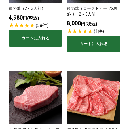
銀の華（2～3人前）
銀の華（ローストビーフ2段
サステナブル・和牛
千代幻豚
贈り物・ギフト
盛り）2～3人前
4,980
（熟）
円(税込)
8,000
円(税込)
(58件)
(1件)
カートに入れる
カートに入れる