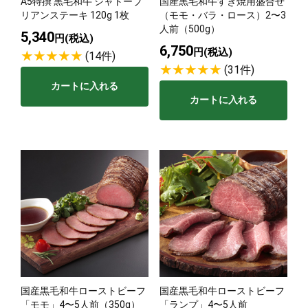
A5特撰 黒毛和牛 シャトーブ
国産黒毛和牛すき焼用盛合せ
リアンステーキ 120g 1枚
（モモ・バラ・ロース）2〜3
人前（500g）
5,340
円(税込)
6,750
円(税込)
(14件)
(31件)
カートに入れる
カートに入れる
国産黒毛和牛ローストビーフ
国産黒毛和牛ローストビーフ
「モモ」4〜5人前（350g）
「ランプ」4〜5人前