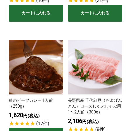
(16件)
(22件)
カートに入れる
カートに入れる
銀のビーフカレー 1人前
長野県産 千代幻豚（ちよげん
（250g）
とん）ロースしゃぶしゃぶ用
1〜2人前（300g）
1,620
円(税込)
2,106
円(税込)
(17件)
(8件)