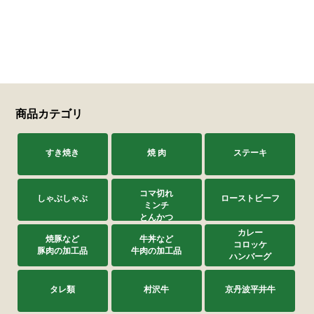
商品カテゴリ
すき焼き
焼 肉
ステーキ
コマ切れ
しゃぶしゃぶ
ローストビーフ
ミンチ
とんかつ
カレー
焼豚など
牛丼など
コロッケ
豚肉の加工品
牛肉の加工品
ハンバーグ
タレ類
村沢牛
京丹波平井牛