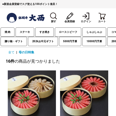
■
新規会員登録でスグ使える100ポイント進呈！
探す
会員登録
ログイン
カート
焼 肉
ステーキ
すき焼き
ローストビーフ
しゃぶしゃぶ
コ
贈り物・ギフト
2026お中元ギフト
5000円予算
10000円予算
20
全て
|
母の日特集
16件
の商品が見つかりました
すき焼き
焼 肉
ステーキ
しゃぶしゃぶ
コマ切れミンチ
ローストビーフ
焼豚など（豚肉の加工
牛丼など（牛肉の加工
カレー・コロッケ・ハン
品）
品）
バーグ
タレ類
村沢牛
京丹波平井牛