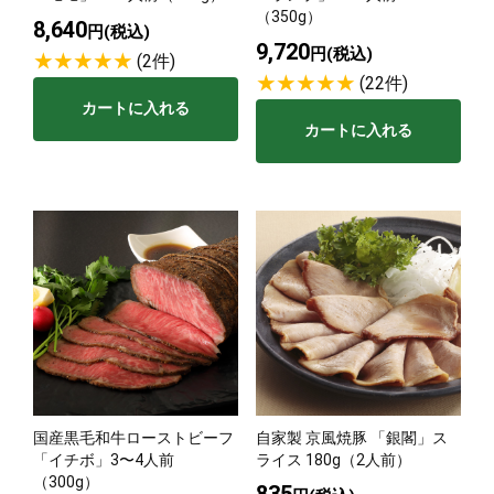
（350g）
8,640
円(税込)
9,720
円(税込)
(2件)
(22件)
カートに入れる
カートに入れる
国産黒毛和牛ローストビーフ
自家製 京風焼豚 「銀閣」ス
「イチボ」3〜4人前
ライス 180g（2人前）
（300g）
835