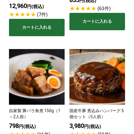
円(税込)
12,960
円(税込)
(63件)
(7件)
カートに入れる
カートに入れる
自家製 豚バラ角煮 150g（1
国産牛豚 煮込みハンバーグ 5
～2人前）
個セット（5人前）
798
3,980
円(税込)
円(税込)