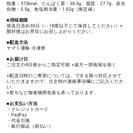
熱量：373kcal、たんぱく質：30.5g、脂質：27.7g、炭水
化物：0.5g、食塩相当量：1.02g（推定値）
■消味期限
発送日含め30日（－18度以下にて保存してください）※
開封後はお早目にお召し上がりください。
■配送方法
ヤマト運輸 冷凍便
■お届け日
ご注文の4日後からご指定可能 ※遠方一部地域を除く
※配送日時のご希望については、できる限り対応させて
いただきますので、注文時の連絡事項欄にご記入くださ
い。
※熨斗など御進物用包装も承っております。
■お支払い方法
・クレジットカード
・PayPay
・代金引換
・銀行振込（前払い）