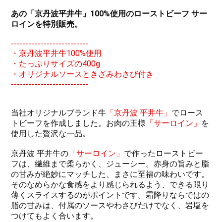
あの「京丹波平井牛」100%使用のローストビーフ サー
ロインを特別販売。
--------------------------
・京丹波平井牛100%使用
・たっぷりサイズの400g
・オリジナルソースときざみわさび付き
--------------------------
当社オリジナルブランド牛
「京丹波 平井牛」
でロース
トビーフを作成しました。お肉の王様
「サーロイン」
を
使用した贅沢な一品。
京丹波 平井牛の
「サーロイン」
で作ったローストビー
フは、繊維まで柔らかく、ジューシー。赤身の旨みと脂
の甘みが絶妙にマッチした、まさに至福の味わいです。
そのなめらかな食感をより感じられるよう、できる限り
薄くスライスするのがポイントです。霜降りならではの
脂の甘みは、付属のソースやわさびだけでなく、岩塩を
つけてもよく合います。