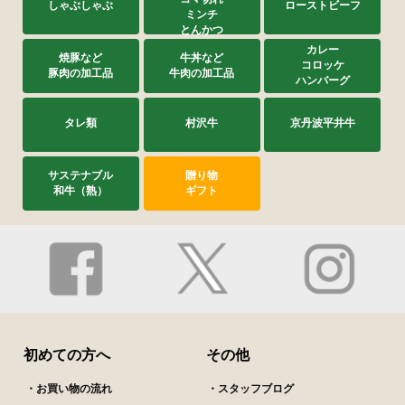
しゃぶしゃぶ
ローストビーフ
ミンチ
とんかつ
カレー
焼豚など
牛丼など
コロッケ
豚肉の加工品
牛肉の加工品
ハンバーグ
タレ類
村沢牛
京丹波平井牛
サステナブル
贈り物
和牛（熟）
ギフト
初めての方へ
その他
・お買い物の流れ
・スタッフブログ