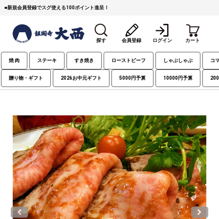
■
新規会員登録でスグ使える100ポイント進呈！
探す
会員登録
ログイン
カート
焼 肉
ステーキ
すき焼き
ローストビーフ
しゃぶしゃぶ
コ
贈り物・ギフト
2026お中元ギフト
5000円予算
10000円予算
20
すき焼き
焼 肉
ステーキ
しゃぶしゃぶ
コマ切れミンチ
ローストビーフ
焼豚など（豚肉の加工
牛丼など（牛肉の加工
カレー・コロッケ・ハン
品）
品）
バーグ
タレ類
村沢牛
京丹波平井牛