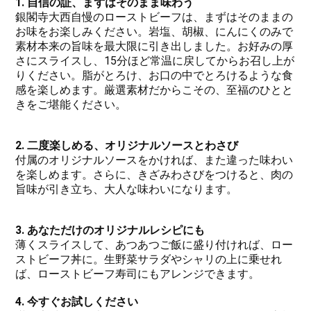
1. 自信の証、まずはそのまま味わう
銀閣寺大西自慢のローストビーフは、まずはそのままの
お味をお楽しみください。岩塩、胡椒、にんにくのみで
素材本来の旨味を最大限に引き出しました。お好みの厚
さにスライスし、15分ほど常温に戻してからお召し上が
りください。脂がとろけ、お口の中でとろけるような食
感を楽しめます。厳選素材だからこその、至福のひとと
きをご堪能ください。
2. 二度楽しめる、オリジナルソースとわさび
付属のオリジナルソースをかければ、また違った味わい
を楽しめます。さらに、きざみわさびをつけると、肉の
旨味が引き立ち、大人な味わいになります。
3. あなただけのオリジナルレシピにも
薄くスライスして、あつあつご飯に盛り付ければ、ロー
ストビーフ丼に。生野菜サラダやシャリの上に乗せれ
ば、ローストビーフ寿司にもアレンジできます。
4. 今すぐお試しください