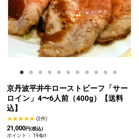
サステナブル・和牛
千代幻豚
贈り物・ギフト
（熟）
京丹波平井牛ローストビーフ「サー
ロイン」4〜6人前（400g）【送料
込】
(2件)
21,000
円(税込)
ポイント：
194
pt