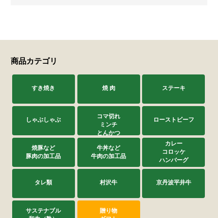
商品カテゴリ
すき焼き
焼 肉
ステーキ
コマ切れ
しゃぶしゃぶ
ローストビーフ
ミンチ
とんかつ
カレー
焼豚など
牛丼など
コロッケ
豚肉の加工品
牛肉の加工品
ハンバーグ
タレ類
村沢牛
京丹波平井牛
サステナブル
贈り物