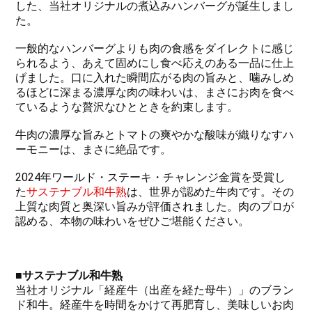
した、当社オリジナルの煮込みハンバーグが誕生しまし
た。
一般的なハンバーグよりも肉の食感をダイレクトに感じ
られるよう、あえて固めにし食べ応えのある一品に仕上
げました。口に入れた瞬間広がる肉の旨みと、噛みしめ
るほどに深まる濃厚な肉の味わいは、まさにお肉を食べ
ているような贅沢なひとときを約束します。
牛肉の濃厚な旨みとトマトの爽やかな酸味が織りなすハ
ーモニーは、まさに絶品です。
2024年ワールド・ステーキ・チャレンジ金賞を受賞し
た
サステナブル和牛熟
は、世界が認めた牛肉です。その
上質な肉質と奥深い旨みが評価されました。肉のプロが
認める、本物の味わいをぜひご堪能ください。
■サステナブル和牛熟
当社オリジナル「経産牛（出産を経た母牛）」のブラン
ド和牛。経産牛を時間をかけて再肥育し、美味しいお肉