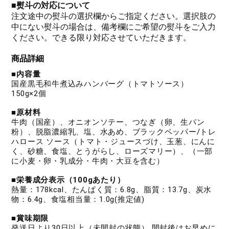
■
熨斗の対応について
注文途中の熨斗の選択欄からご指定ください。選択肢の
中にない熨斗の場合は、備考欄にご希望の熨斗をご入力
ください。できる限り対応させていただきます。
商品詳細
■内容量
国産黒毛和牛煮込みハンバーグ（トマトソース）
150g×2個
■原材料
牛肉（国産）、オニオンソテー、つなぎ（卵、生パン
粉）、脱脂濃縮乳、塩、水あめ、ブラックペッパー/トレ
ハロース ソース（トマト・ジュースづけ、玉葱、にんに
く、砂糖、食塩、とうがらし、ローズマリー）、（一部
に小麦・卵・乳成分・牛肉・大豆を含む）
■栄養成分表示（100gあたり）
熱量：178kcal、たんぱく質：6.8g、脂質：13.7g、炭水
物：6.4g、食塩相当量：1.0g(推定値)
■賞味期限
発送日より30日以上（未開封の状態） 開封後はお早めに