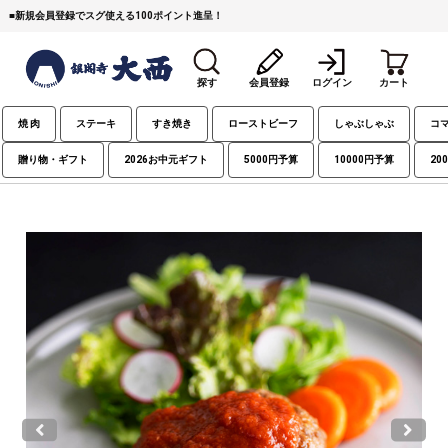
■
新規会員登録でスグ使える100ポイント進呈！
探す
会員登録
ログイン
カート
焼 肉
ステーキ
すき焼き
ローストビーフ
しゃぶしゃぶ
コ
贈り物・ギフト
2026お中元ギフト
5000円予算
10000円予算
20
すき焼き
焼 肉
ステーキ
しゃぶしゃぶ
コマ切れミンチ
ローストビーフ
焼豚など（豚肉の加工
牛丼など（牛肉の加工
カレー・コロッケ・ハン
品）
品）
バーグ
タレ類
村沢牛
京丹波平井牛