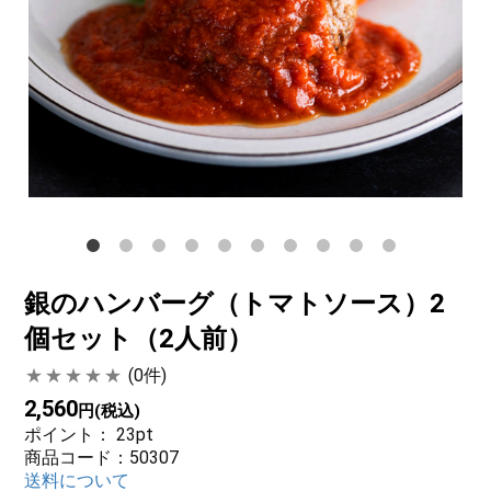
サステナブル・和牛
千代幻豚
贈り物・ギフト
（熟）
銀のハンバーグ（トマトソース）2
個セット（2人前）
(0件)
2,560
円(税込)
ポイント：
23
pt
商品コード：50307
送料について