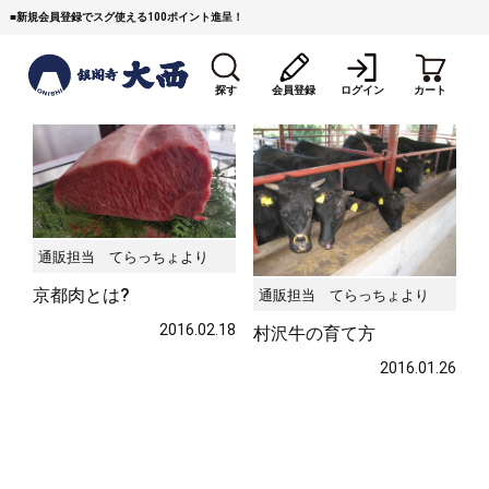
■
新規会員登録でスグ使える100ポイント進呈！
探す
会員登録
ログイン
カート
通販担当 てらっちょより
京都肉とは?
通販担当 てらっちょより
すき焼き
焼 肉
ステーキ
2016.02.18
村沢牛の育て方
しゃぶしゃぶ
コマ切れミンチ
ローストビーフ
2016.01.26
焼豚など（豚肉の加工
牛丼など（牛肉の加工
カレー・コロッケ・ハン
品）
品）
バーグ
タレ類
村沢牛
京丹波平井牛