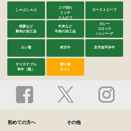
コマ切れ
しゃぶしゃぶ
ローストビーフ
ミンチ
とんかつ
カレー
焼豚など
牛丼など
コロッケ
豚肉の加工品
牛肉の加工品
ハンバーグ
タレ類
村沢牛
京丹波平井牛
サステナブル
贈り物
和牛（熟）
ギフト
初めての方へ
その他