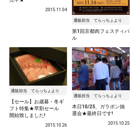
2015.11.04
通販担当 てらっちょより
第1回京都肉フェスティバ
ル
2015.10.27
通販担当 てらっちょより
通販担当 てらっちょより
【セール】お歳暮・冬ギ
本日10/25、ガラポン抽
フト特集★早割セール
選会★最終日です!
開始致しました!
2015.10.25
2015.10.26