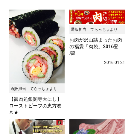
サステナブル・和牛
千代幻豚
贈り物・ギフト
（熟）
通販担当 てらっちょより
お肉が沢山詰まったお肉
の福袋「肉袋」2016登
場!!
2016.01.21
通販担当 てらっちょより
【御肉処銀閣寺大にし】
ローストビーフの恵方巻
き★
2016.01.23