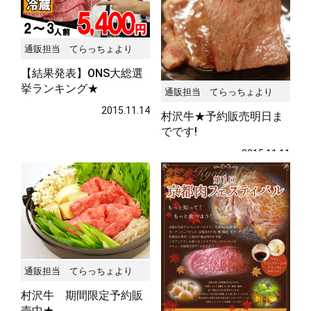
通販担当 てらっちょより
【結果発表】ONS大総選
挙ランキング★
通販担当 てらっちょより
2015.11.14
村沢牛★予約販売明日ま
でです!
2015.11.11
通販担当 てらっちょより
村沢牛 期間限定予約販
売中★