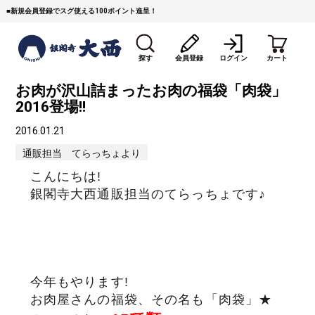
■
新規会員登録でスグ使える100ポイント進呈！
探す
会員登録
ログイン
カート
お肉が沢山詰まったお肉の福袋「肉袋」
2016登場!!
2016.01.21
通販担当 てらっちょより
こんにちは!
すき焼き
焼 肉
ステーキ
銀閣寺大西通販担当のてらっちょです♪
しゃぶしゃぶ
コマ切れミンチ
ローストビーフ
焼豚など（豚肉の加工
牛丼など（牛肉の加工
カレー・コロッケ・ハン
品）
品）
バーグ
今年もやります!
お肉屋さんの福袋、その名も「肉袋」★
タレ類
村沢牛
京丹波平井牛