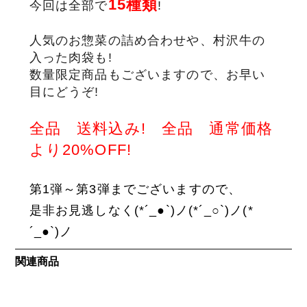
1
5種類
今回は全部で
!
サステナブル・和牛
千代幻豚
贈り物・ギフト
人気のお惣菜の詰め合わせや、村沢牛の
（熟）
入った肉袋も!
数量限定商品もございますので、お早い
目にどうぞ!
全品 送料込み! 全品 通常価格
より20%OFF!
第1弾～第3弾までございますので、
是非お見逃しなく(*´_●`)ノ(*´_○`)ノ(*
´_●`)ノ
関連商品