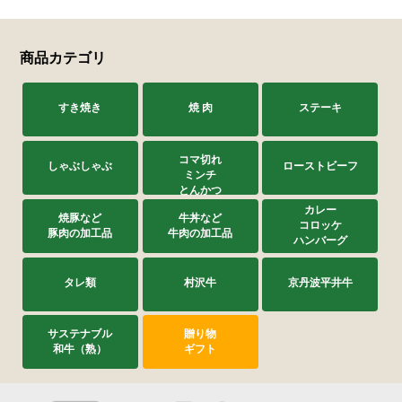
商品カテゴリ
すき焼き
焼 肉
ステーキ
コマ切れ
しゃぶしゃぶ
ローストビーフ
ミンチ
とんかつ
カレー
焼豚など
牛丼など
コロッケ
豚肉の加工品
牛肉の加工品
ハンバーグ
タレ類
村沢牛
京丹波平井牛
サステナブル
贈り物
和牛（熟）
ギフト