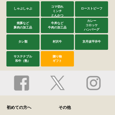
コマ切れ
しゃぶしゃぶ
ローストビーフ
ミンチ
とんかつ
カレー
焼豚など
牛丼など
コロッケ
豚肉の加工品
牛肉の加工品
ハンバーグ
タレ類
村沢牛
京丹波平井牛
サステナブル
贈り物
和牛（熟）
ギフト
初めての方へ
その他