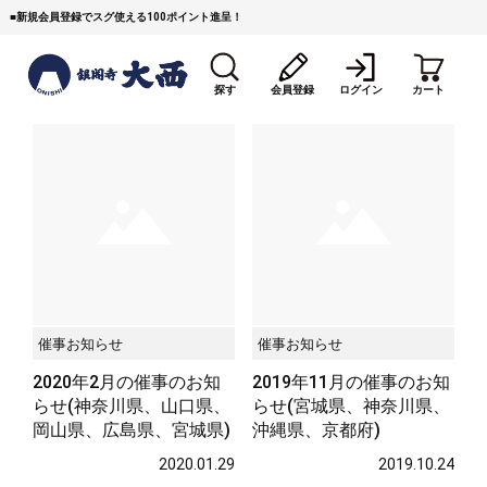
■
新規会員登録でスグ使える100ポイント進呈！
探す
会員登録
ログイン
カート
すき焼き
焼 肉
ステーキ
催事お知らせ
催事お知らせ
しゃぶしゃぶ
コマ切れミンチ
ローストビーフ
2020年2月の催事のお知
2019年11月の催事のお知
らせ(神奈川県、山口県、
らせ(宮城県、神奈川県、
焼豚など（豚肉の加工
牛丼など（牛肉の加工
カレー・コロッケ・ハン
品）
品）
バーグ
岡山県、広島県、宮城県)
沖縄県、京都府)
2020.01.29
2019.10.24
タレ類
村沢牛
京丹波平井牛