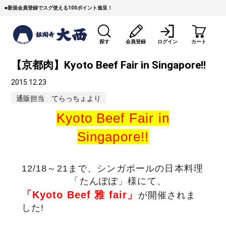
■
新規会員登録でスグ使える100ポイント進呈！
探す
会員登録
ログイン
カート
【京都肉】Kyoto Beef Fair in Singapore!!
2015.12.23
通販担当 てらっちょより
Kyoto Beef Fair in
Singapore!!
すき焼き
焼 肉
ステーキ
しゃぶしゃぶ
コマ切れミンチ
ローストビーフ
12/18～21まで、シンガポールの日本料理
「たんぽぽ」様にて、
焼豚など（豚肉の加工
牛丼など（牛肉の加工
カレー・コロッケ・ハン
「Kyoto Beef 雅 fair」
が開催されま
品）
品）
バーグ
した!
タレ類
村沢牛
京丹波平井牛