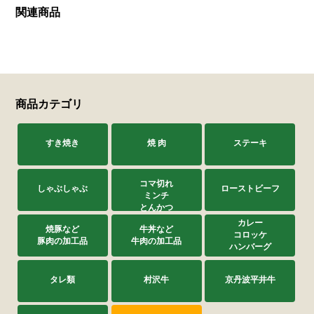
関連商品
商品カテゴリ
すき焼き
焼 肉
ステーキ
コマ切れ
しゃぶしゃぶ
ローストビーフ
ミンチ
とんかつ
カレー
焼豚など
牛丼など
コロッケ
豚肉の加工品
牛肉の加工品
ハンバーグ
タレ類
村沢牛
京丹波平井牛