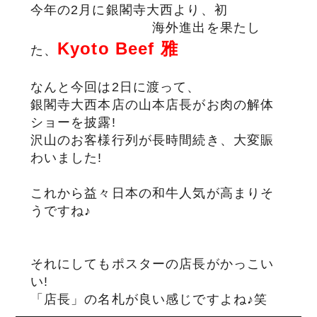
今年の2月に銀閣寺大西より、初
海外進出を果たし
サステナブル・和牛
千代幻豚
贈り物・ギフト
（熟）
Kyoto Beef 雅
た、
なんと今回は2日に渡って、
銀閣寺大西本店の山本店長がお肉の解体
ショーを披露!
沢山のお客様行列が長時間続き、大変賑
わいました!
これから益々日本の和牛人気が高まりそ
うですね♪
それにしてもポスターの店長がかっこい
い!
「店長」の名札が良い感じですよね♪笑