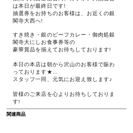
は本日が最終日です!
抽選券をお持ちのお客様は、お近くの銀
サステナブル・和牛
千代幻豚
贈り物・ギフト
（熟）
閣寺大西へ!
すき焼き・銀のビーフカレー・御肉処銀
閣寺大にしお食事券等の
豪華賞品を揃えてお待ちしております!
本日の本店は朝から沢山のお客様で賑わ
っております★
...
スタッフ一同、元気にお迎え致します♪
皆様のご来店を心よりお待ちしておりま
す!
関連商品