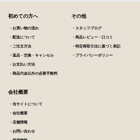
千代幻豚
ななしさん
初めての方へ
その他
2024/05/27
購入済み
・お買い物の流れ
・スタッフブログ
こんにちは、千代幻豚柔らかくて凄く美味しかった
・配送について
・商品レビュー・口コミ
です
・ご注文方法
・特定商取引法に基づく表記
量も多く半分はアスパラガスや新玉ねぎをまいたり
して頂きました。
・返品・交換・キャンセル
・プライバシーポリシー
お肉のお味がとても美味しいです
・お支払い方法
・商品代金以外の必要手数料
沖縄の友達にプレゼント
会社概要
かおり さん
2022/11/04
・当サイトについて
油が甘くて美味しいと喜んでくれました
・会社概要
千代幻豚のトンカツが凄く美味しいので、いつかこ
・店舗情報
ちらも出してくれると嬉しいです
・お問い合わせ