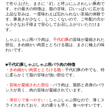
て作り上げた、まさに「幻」と呼ぶにふさわしい豚肉で
す。その最大の特徴は、脂の甘味。口いっぱいに広がる
上品な甘みは、一度味わえば忘れられない至福の体験で
す。豚臭さが少なく、しつこくないので、ご年配の方か
ら小さなお子様まで安心してお召し上がりいただけま
す。
しゃぶしゃぶ用バラ肉は、
千代幻豚
の旨味が凝縮された
部位。きめ細かい肉質ととろける脂は、まさに極上の味
わいです。
■千代幻豚しゃぶしゃぶ用バラ肉の特徴
・きめ細かい肉質ととろける脂
：千代幻豚の中でも、特
に柔らかくて脂の甘味が強い部位です。
・旨味が凝縮された部位
：バラ肉は、脂肪と赤身のバラ
ンスが良く、肉の旨味が凝縮されています。
・薄切りで食べやすい
：しゃぶしゃぶ用なので、薄くス
ライスされており、火の通りも早く、食べやすいです。