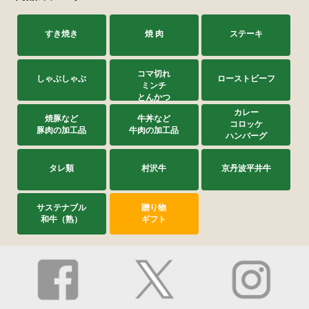
2025/03/06
購入済み
すき焼き
焼 肉
ステーキ
初めて豚を買いました。油らみが多いなぁと思いな
がらしゃぶしゃぶでよばれました。 なんとあっさ
コマ切れ
しゃぶしゃぶ
ローストビーフ
りしていて甘みがありとても美味しくよばれまし
ミンチ
た。また通販があれば買いたいです。ご馳走様でし
とんかつ
た。
カレー
焼豚など
牛丼など
コロッケ
豚肉の加工品
牛肉の加工品
ハンバーグ
大満足
タレ類
村沢牛
京丹波平井牛
ブルースオヤジさん
2024/06/01
サステナブル
贈り物
購入済み
和牛（熟）
ギフト
豚しゃぶにはこれ!!何とも言えない味わい深い甘みで
大満足でした。