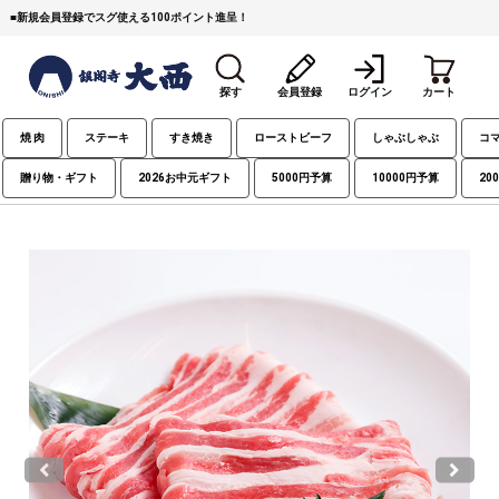
■
新規会員登録でスグ使える100ポイント進呈！
探す
会員登録
ログイン
カート
焼 肉
ステーキ
すき焼き
ローストビーフ
しゃぶしゃぶ
コ
贈り物・ギフト
2026お中元ギフト
5000円予算
10000円予算
20
すき焼き
焼 肉
ステーキ
しゃぶしゃぶ
コマ切れミンチ
ローストビーフ
焼豚など（豚肉の加工
牛丼など（牛肉の加工
カレー・コロッケ・ハン
品）
品）
バーグ
タレ類
村沢牛
京丹波平井牛