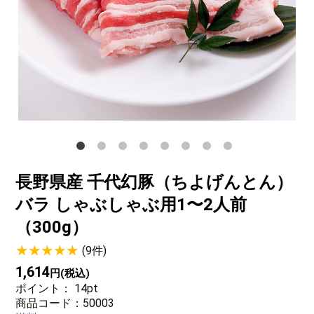
サステナブル・和牛
千代幻豚
贈り物・ギフト
（熟）
長野県産 千代幻豚（ちよげんとん）
バラ しゃぶしゃぶ用1〜2人前
（300g）
(9件)
1,614
円(税込)
ポイント：
14
pt
商品コード：50003