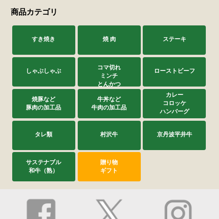
商品カテゴリ
すき焼き
焼 肉
ステーキ
コマ切れ
しゃぶしゃぶ
ローストビーフ
ミンチ
とんかつ
カレー
焼豚など
牛丼など
コロッケ
豚肉の加工品
牛肉の加工品
ハンバーグ
タレ類
村沢牛
京丹波平井牛
サステナブル
贈り物
和牛（熟）
ギフト