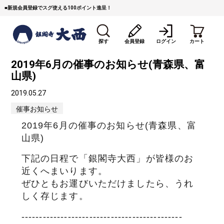
■
新規会員登録でスグ使える100ポイント進呈！
探す
会員登録
ログイン
カート
2019年6月の催事のお知らせ(青森県、富
山県)
2019.05.27
催事お知らせ
2019年6月の催事のお知らせ(青森県、富
すき焼き
焼 肉
ステーキ
山県)
下記の日程で「銀閣寺大西」が皆様のお
しゃぶしゃぶ
コマ切れミンチ
ローストビーフ
近くへまいります。
ぜひともお運びいただけましたら、うれ
焼豚など（豚肉の加工
牛丼など（牛肉の加工
カレー・コロッケ・ハン
品）
品）
バーグ
しく存じます。
---------------------------------------------
タレ類
村沢牛
京丹波平井牛