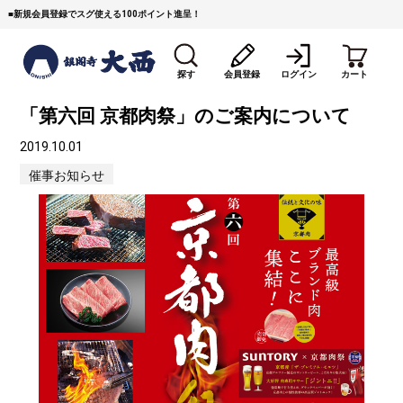
■
新規会員登録でスグ使える100ポイント進呈！
探す
会員登録
ログイン
カート
「第六回 京都肉祭」のご案内について
2019.10.01
催事お知らせ
すき焼き
焼 肉
ステーキ
しゃぶしゃぶ
コマ切れミンチ
ローストビーフ
焼豚など（豚肉の加工
牛丼など（牛肉の加工
カレー・コロッケ・ハン
品）
品）
バーグ
タレ類
村沢牛
京丹波平井牛