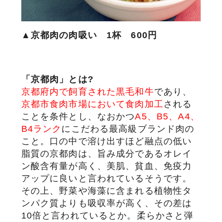
▲京都肉の肉吸い 1杯 600円
「京都肉」とは?
京都府内で飼育された黒毛和牛
であり、
京都市食肉市場において食肉加工
される
ことを条件とし、なおかつ
A5、B5、A4、
B4ランク
にこだわる最高級ブランド肉の
こと。口の中で溶け出すほど融点の低い
脂質の京都肉は、旨み成分であるオレイ
ン酸含有量が高く、美肌、貧血、免疫力
アップに良いと言われているそうです。
その上、野菜や海藻に含まれる植物性タ
ンパク質よりも吸収率が高く、その差は
10倍と言われているとか。柔らかさと弾