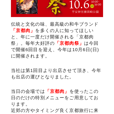
サステナブル・和牛
千代幻豚
贈り物・ギフト
（熟）
伝統と文化の味、最高級の和牛ブランド
「京都肉」
を多くの人に知ってほしい
と、
年に一度だけ開催される「京都肉
祭」。
毎年大好評の
「京都肉祭」
は今回
で開催6回目を迎え、今年は10月6日(日)
に開催されます。
当社は第1回目より出店させて頂き、今年
も出店の運びとなりました。
当日の会場では
「京都肉」
を使ったこの
日のだけの特別メニューをご用意してお
ります。
近郊の方やタイミング良く京都旅行に来