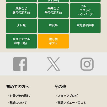
とんかつ
カレー
焼豚など
牛丼など
コロッケ
豚肉の加工品
牛肉の加工品
ハンバーグ
タレ類
村沢牛
京丹波平井牛
サステナブル
贈り物
和牛（熟）
ギフト
初めての方へ
その他
・お買い物の流れ
・スタッフブログ
・配送について
・商品レビュー・口コミ