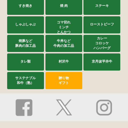
すき焼き
焼 肉
ステーキ
コマ切れ
しゃぶしゃぶ
ローストビーフ
ミンチ
とんかつ
カレー
焼豚など
牛丼など
コロッケ
豚肉の加工品
牛肉の加工品
ハンバーグ
タレ類
村沢牛
京丹波平井牛
サステナブル
贈り物
和牛（熟）
ギフト