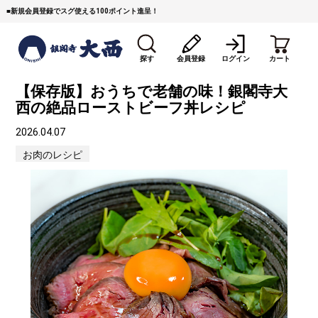
■
新規会員登録でスグ使える100ポイント進呈！
探す
会員登録
ログイン
カート
【保存版】おうちで老舗の味！銀閣寺大
西の絶品ローストビーフ丼レシピ
2026.04.07
お肉のレシピ
すき焼き
焼 肉
ステーキ
しゃぶしゃぶ
コマ切れミンチ
ローストビーフ
焼豚など（豚肉の加工
牛丼など（牛肉の加工
カレー・コロッケ・ハン
品）
品）
バーグ
タレ類
村沢牛
京丹波平井牛