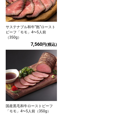
サステナブル和牛”熟”ロースト
ビーフ「モモ」4〜5人前
（350g）
7,560
円(税込)
国産黒毛和牛ローストビーフ
「モモ」4〜5人前（350g）