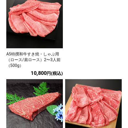
A5特撰和牛すき焼・しゃぶ用
（ロース/肩ロース）2〜3人前
（500g）
10,800
円(税込)