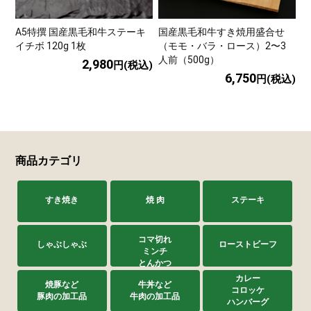
A5特撰 国産黒毛和牛ステーキ
国産黒毛和牛すき焼用盛合せ
イチボ 120g 1枚
（モモ・バラ・ロース）2〜3
人前（500g）
2,980
円(税込)
6,750
円(税込)
商品カテゴリ
すき焼き
焼 肉
ステーキ
コマ切れ
しゃぶしゃぶ
ローストビーフ
ミンチ
とんかつ
カレー
焼豚など
牛丼など
コロッケ
豚肉の加工品
牛肉の加工品
ハンバーグ