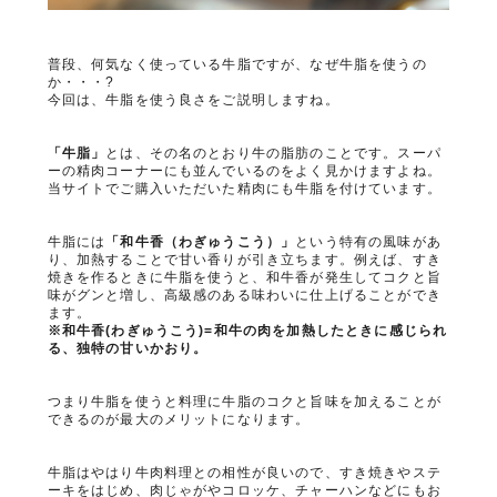
サステナブル・和牛
千代幻豚
贈り物・ギフト
（熟）
普段、何気なく使っている牛脂ですが、なぜ牛脂を使うの
か・・・?
今回は、牛脂を使う良さをご説明しますね。
「牛脂」
とは、その名のとおり牛の脂肪のことです。スーパ
ーの精肉コーナーにも並んでいるのをよく見かけますよね。
当サイトでご購入いただいた精肉にも牛脂を付けています。
牛脂には
「和牛香（わぎゅうこう）」
という特有の風味があ
り、加熱することで甘い香りが引き立ちます。例えば、すき
焼きを作るときに牛脂を使うと、和牛香が発生してコクと旨
味がグンと増し、高級感のある味わいに仕上げることができ
ます。
※和牛香(わぎゅうこう)=和牛の肉を加熱したときに感じられ
る、独特の甘いかおり。
つまり牛脂を使うと料理に牛脂のコクと旨味を加えることが
できるのが最大のメリットになります。
牛脂はやはり牛肉料理との相性が良いので、すき焼きやステ
ーキをはじめ、肉じゃがやコロッケ、チャーハンなどにもお