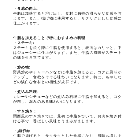
・食感の向上:
牛脂は加熱すると溶け出し、食材に独特の滑らかな食感を与
えます。
また、揚げ物に使用すると、サクサクとした食感に
仕上がります。
牛脂を加えることで特におすすめの料理
・ステーキ:
ステーキを焼く際に牛脂を使用すると、表面はカリッと、中
はジューシーに仕上がります。
また、牛脂の風味がステーキ
の味を引き立てます。
・炒め物:
野菜炒めやチャーハンなどに牛脂を加えると、コクと風味が
アップし、食欲をそそる味わいになります。
特に、もやしな
どの淡白な食材との相性が抜群です。
・煮込み料理:
カレーやシチューなどの煮込み料理に牛脂を加えると、コク
が増し、深みのある味わいになります。
・すき焼き：
関西風のすき焼きでは、最初に牛脂をひいて、お肉を焼き付
ける事で、香ばしい風味とうまみがまします。
・揚げ物:
牛脂で揚げると、サクサクとした食感になり、風味も増しま