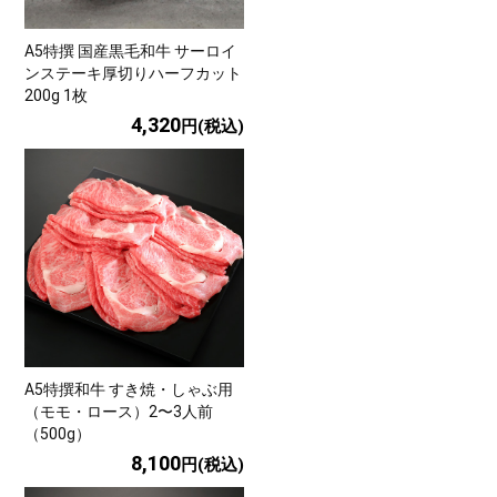
A5特撰 国産黒毛和牛 サーロイ
ンステーキ厚切りハーフカット
200g 1枚
4,320
円(税込)
A5特撰和牛 すき焼・しゃぶ用
（モモ・ロース）2〜3人前
（500g）
8,100
円(税込)