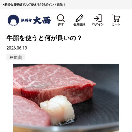
■
新規会員登録でスグ使える100ポイント進呈！
探す
会員登録
ログイン
カート
牛脂を使うと何が良いの？
2026.06.19
豆知識
すき焼き
焼 肉
ステーキ
しゃぶしゃぶ
コマ切れミンチ
ローストビーフ
焼豚など（豚肉の加工
牛丼など（牛肉の加工
カレー・コロッケ・ハン
品）
品）
バーグ
タレ類
村沢牛
京丹波平井牛