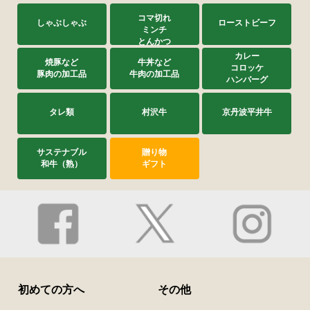
コマ切れ
しゃぶしゃぶ
ローストビーフ
ミンチ
とんかつ
カレー
焼豚など
牛丼など
コロッケ
豚肉の加工品
牛肉の加工品
ハンバーグ
タレ類
村沢牛
京丹波平井牛
サステナブル
贈り物
和牛（熟）
ギフト
初めての方へ
その他