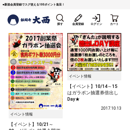
■
新規会員登録でスグ使える100ポイント進呈！
探す
会員登録
ログイン
カート
イベント情報
すき焼き
焼 肉
ステーキ
【イベント】10/14～15
はガラポン抽選券倍出し
しゃぶしゃぶ
コマ切れミンチ
ローストビーフ
Day★
2017.10.13
焼豚など（豚肉の加工
牛丼など（牛肉の加工
カレー・コロッケ・ハン
品）
品）
バーグ
イベント情報
【イベント】10/21～
タレ類
村沢牛
京丹波平井牛