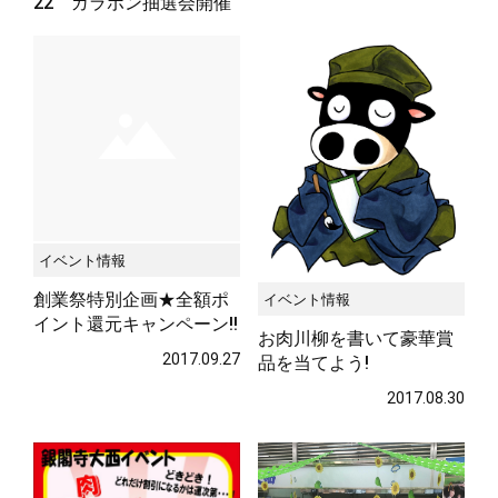
22 ガラポン抽選会開催
★!
サステナブル・和牛
千代幻豚
贈り物・ギフト
2017.10.20
（熟）
イベント情報
創業祭特別企画★全額ポ
イベント情報
イント還元キャンペーン!!
お肉川柳を書いて豪華賞
2017.09.27
品を当てよう!
2017.08.30