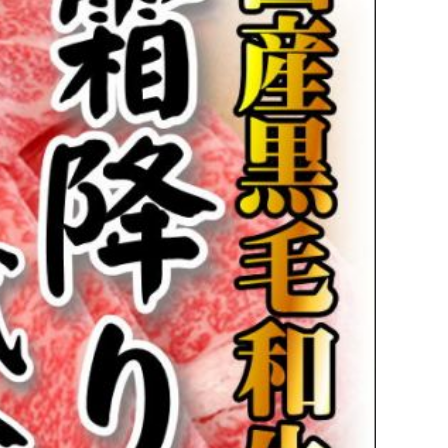
波平井牛
物・ギフト