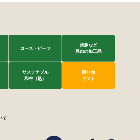
焼豚など
ローストビーフ
豚肉の加工品
サステナブル
贈り物
和牛（熟）
ギフト
いて