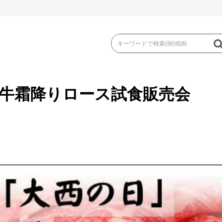
毛和牛霜降りロース試食販売会
き
焼 肉
ス
ゃぶ
コマ切れ・ミンチ・とんかつ
ロー
の加工品）
牛丼など（牛肉の加工品）
カレー・コロ