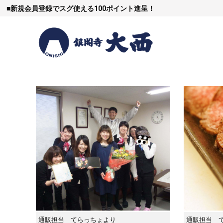
■
新規会員登録でスグ使える100ポイント進呈！
すき焼
しゃぶし
焼豚など（豚肉
通販担当 てらっちょより
通販担当 