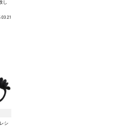
致し
.03.21
レシ