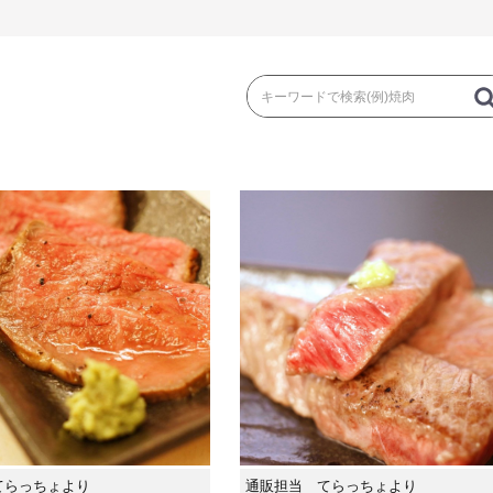
き
焼 肉
ス
ゃぶ
コマ切れ・ミンチ・とんかつ
ロー
の加工品）
牛丼など（牛肉の加工品）
カレー・コロ
てらっちょより
通販担当 てらっちょより