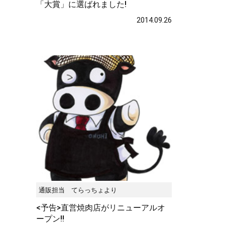
「大賞」に選ばれました!
2014.09.26
通販担当 てらっちょより
<予告>直営焼肉店がリニューアルオ
ープン!!