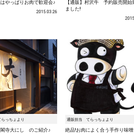
はやっぱりお肉で歓迎会♪
【通販】村沢牛 予約販売開始
ました!
2015.03.26
2015
てらっちょより
通販担当 てらっちょより
閣寺大にし のご紹介♪
絶品!お肉によく合う手作り味噌