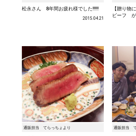
松永さん 8年間お疲れ様でした!!!!!
【贈り物
タレ
ビーフ が
2015.04.21
サステナブル・
通販担当 てらっちょより
通販担当 