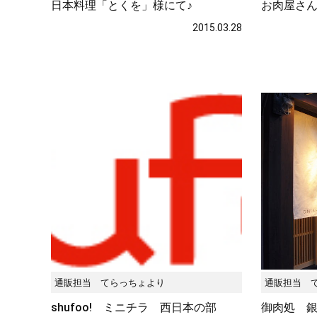
日本料理「とくを」様にて♪
お肉屋さん
2015.03.28
通販担当 てらっちょより
通販担当 
shufoo! ミニチラ 西日本の部
御肉処 銀