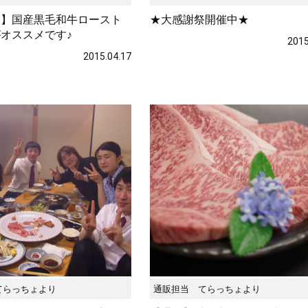
に】国産黒毛和牛ロースト
★大感謝祭開催中★
類
村沢牛
京丹
オススメです♪
2015
2015.04.17
和牛（熟）
千代幻豚
贈り
てらっちょより
通販担当 てらっちょより