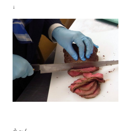
↓
う～ん。