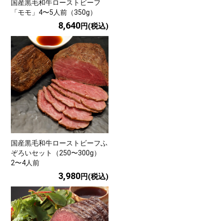
国産黒毛和牛ローストビーフ
「モモ」4〜5人前（350g）
8,640
円(税込)
国産黒毛和牛ローストビーフふ
ぞろいセット（250〜300g）
2〜4人前
3,980
円(税込)