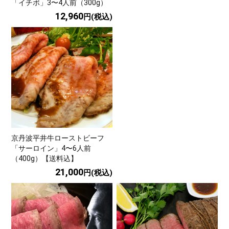
「イチボ」3〜4人前（300g）
12,960
円(税込)
京丹波平井牛ローストビーフ
「サーロイン」4〜6人前
（400g）【送料込】
21,000
円(税込)