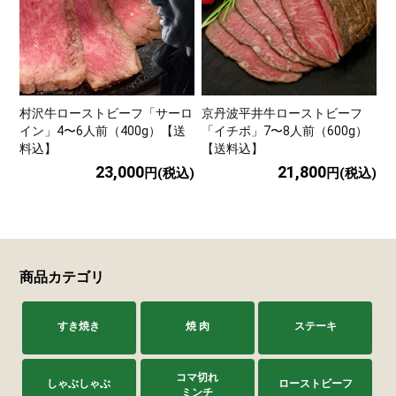
村沢牛ローストビーフ「サーロ
京丹波平井牛ローストビーフ
イン」4〜6人前（400g）【送
「イチボ」7〜8人前（600g）
料込】
【送料込】
23,000
21,800
円(税込)
円(税込)
商品カテゴリ
すき焼き
焼 肉
ステーキ
コマ切れ
しゃぶしゃぶ
ローストビーフ
ミンチ