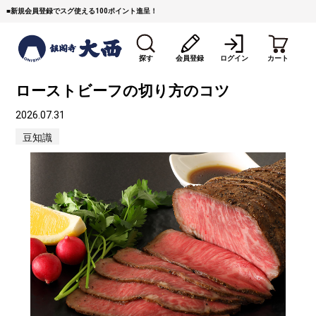
■
新規会員登録でスグ使える100ポイント進呈！
探す
会員登録
ログイン
カート
ローストビーフの切り方のコツ
2026.07.31
豆知識
すき焼き
焼 肉
ステーキ
しゃぶしゃぶ
コマ切れミンチ
ローストビーフ
焼豚など（豚肉の加工
牛丼など（牛肉の加工
カレー・コロッケ・ハン
品）
品）
バーグ
タレ類
村沢牛
京丹波平井牛