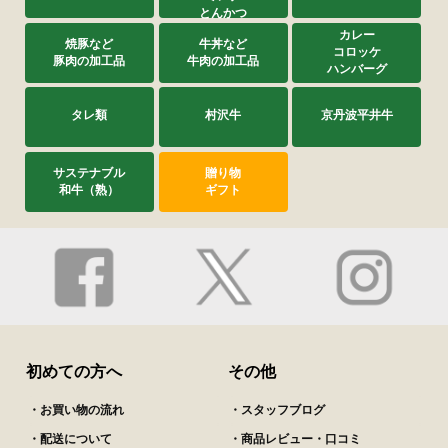
とんかつ
カレー
焼豚など
牛丼など
コロッケ
豚肉の加工品
牛肉の加工品
ハンバーグ
タレ類
村沢牛
京丹波平井牛
サステナブル
贈り物
和牛（熟）
ギフト
初めての方へ
その他
・お買い物の流れ
・スタッフブログ
・配送について
・商品レビュー・口コミ