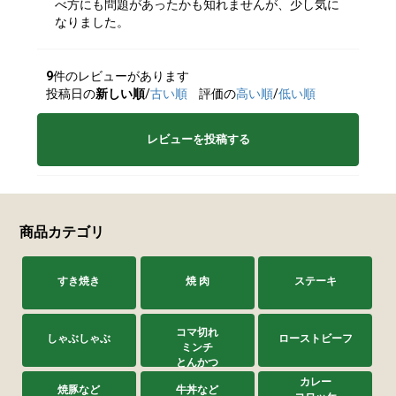
べ方にも問題があったかも知れませんが、少し気に
なりました。
9
件のレビューがあります
投稿日の
新しい順
/
古い順
評価の
高い順
/
低い順
レビューを投稿する
商品カテゴリ
すき焼き
焼 肉
ステーキ
コマ切れ
しゃぶしゃぶ
ローストビーフ
ミンチ
とんかつ
カレー
焼豚など
牛丼など