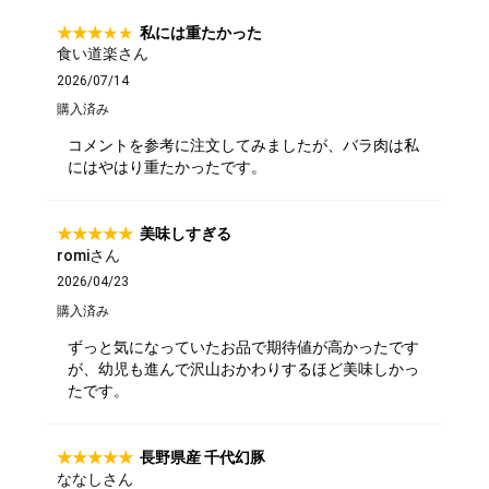
私には重たかった
サステナブル・和牛
千代幻豚
贈り物・ギフト
食い道楽さん
（熟）
2026/07/14
購入済み
コメントを参考に注文してみましたが、バラ肉は私
にはやはり重たかったです。
美味しすぎる
romiさん
2026/04/23
購入済み
ずっと気になっていたお品で期待値が高かったです
が、幼児も進んで沢山おかわりするほど美味しかっ
たです。
長野県産 千代幻豚
ななしさん