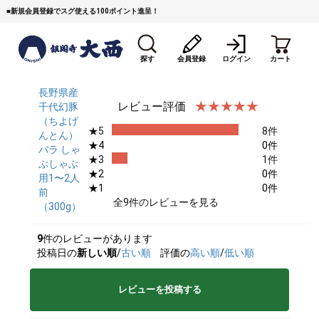
■
新規会員登録でスグ使える100ポイント進呈！
探す
会員登録
ログイン
カート
長野県産
レビュー評価
千代幻豚
（ちよげ
★5
8件
んとん）
★4
0件
バラ しゃ
★3
1件
ぶしゃぶ
★2
0件
用1〜2人
★1
0件
前
すき焼き
焼 肉
ステーキ
全9件のレビューを見る
（300g）
しゃぶしゃぶ
コマ切れミンチ
ローストビーフ
9
件のレビューがあります
投稿日の
新しい順
/
古い順
評価の
高い順
/
低い順
焼豚など（豚肉の加工
牛丼など（牛肉の加工
カレー・コロッケ・ハン
品）
品）
バーグ
レビューを投稿する
タレ類
村沢牛
京丹波平井牛