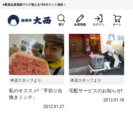
■
新規会員登録でスグ使える100ポイント進呈！
探す
会員登録
ログイン
カート
本店スタッフより
本店スタッフより
すき焼き
焼 肉
ステーキ
私のオススメ!「手切り合
宅配サービスのお知らせ!
しゃぶしゃぶ
コマ切れミンチ
ローストビーフ
挽きミンチ」
2012.01.18
2012.01.27
焼豚など（豚肉の加工
牛丼など（牛肉の加工
カレー・コロッケ・ハン
品）
品）
バーグ
タレ類
村沢牛
京丹波平井牛