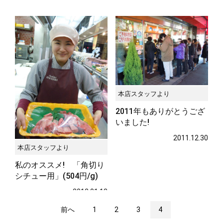
サステナブル・和牛
千代幻豚
贈り物・ギフト
（熟）
本店スタッフより
2011年もありがとうござ
いました!
2011.12.30
本店スタッフより
私のオススメ! 「角切り
シチュー用」(504円/g)
2012.01.13
前へ
1
2
3
4