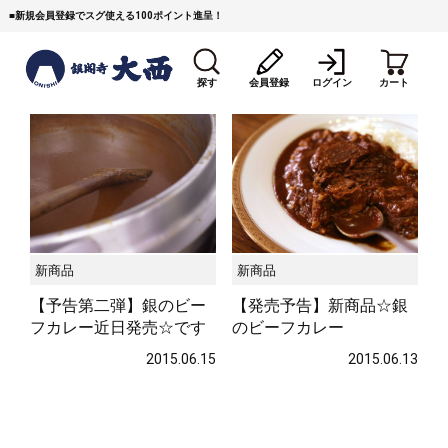
■
新規会員登録でスグ使える100ポイント進呈！
探す
会員登録
ログイン
カート
新商品
新商品
すき焼き
焼 肉
ステーキ
【予告第二弾】銀のビー
【発売予告】新商品☆銀
しゃぶしゃぶ
コマ切れミンチ
ローストビーフ
フカレー近日発売☆です
のビーフカレー
2015.06.15
2015.06.13
焼豚など（豚肉の加工
牛丼など（牛肉の加工
カレー・コロッケ・ハン
品）
品）
バーグ
タレ類
村沢牛
京丹波平井牛