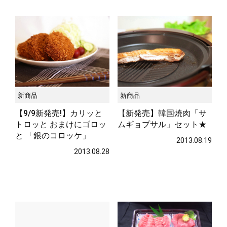
サステナブル・和牛
千代幻豚
贈り物・ギフト
（熟）
新商品
新商品
【9/9新発売!】カリッと
【新発売】韓国焼肉「サ
トロッと おまけにゴロッ
ムギョプサル」セット★
と 「銀のコロッケ」
2013.08.19
2013.08.28