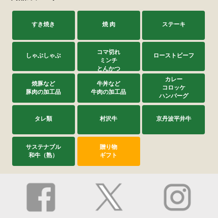
すき焼き
焼 肉
ステーキ
コマ切れ
しゃぶしゃぶ
ローストビーフ
ミンチ
とんかつ
カレー
焼豚など
牛丼など
コロッケ
豚肉の加工品
牛肉の加工品
ハンバーグ
タレ類
村沢牛
京丹波平井牛
サステナブル
贈り物
和牛（熟）
ギフト