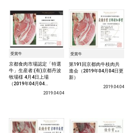
サステナブル・和牛
千代幻豚
贈り物・ギフト
（熟）
受賞牛
受賞牛
京都食肉市場認定「特選
第191回京都肉牛枝肉共
牛」生産者:(有)京都丹波
進会（2019年04月04日更
牧場様 4月4日上場
新）
（2019年04月04...
2019.04.04
2019.04.04