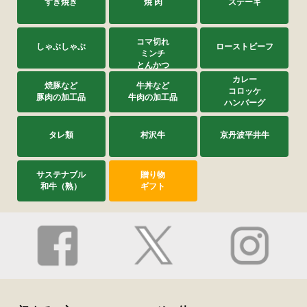
すき焼き
焼 肉
ステーキ
コマ切れ
しゃぶしゃぶ
ローストビーフ
ミンチ
とんかつ
カレー
焼豚など
牛丼など
コロッケ
豚肉の加工品
牛肉の加工品
ハンバーグ
タレ類
村沢牛
京丹波平井牛
サステナブル
贈り物
和牛（熟）
ギフト