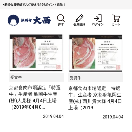
■
新規会員登録でスグ使える100ポイント進呈！
探す
会員登録
ログイン
カート
受賞牛
受賞牛
すき焼き
焼 肉
ステーキ
京都食肉市場認定「特選
京都食肉市場認定「特選
牛」生産者:亀岡牛生産
牛」生産者:京都府亀岡生
しゃぶしゃぶ
コマ切れミンチ
ローストビーフ
(株)人見様 4月4日上場
産(株) 西川貴大様 4月4日
（2019年04月0...
上場（2019...
焼豚など（豚肉の加工
牛丼など（牛肉の加工
カレー・コロッケ・ハン
品）
品）
バーグ
2019.04.04
2019.04.04
タレ類
村沢牛
京丹波平井牛