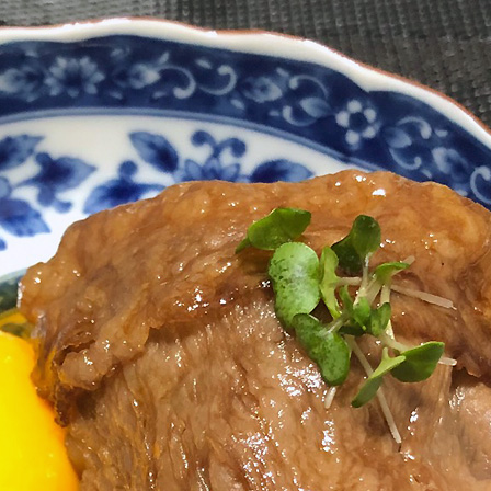
類
村沢牛
京丹
和牛（熟）
千代幻豚
贈り