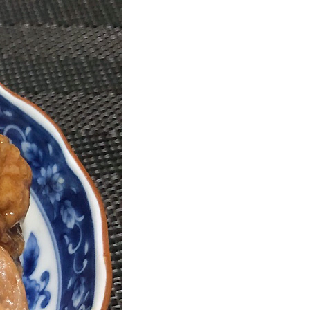
波平井牛
物・ギフト