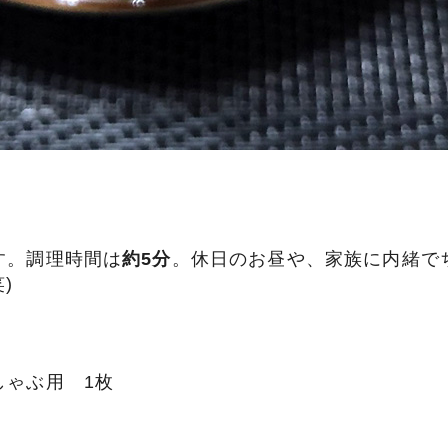
す。調理時間は
約5分
。休日のお昼や、家族に内緒で
)
しゃぶ用 1枚