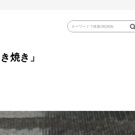
すき焼き」
き
焼 肉
ス
ゃぶ
コマ切れ・ミンチ・とんかつ
ロー
の加工品）
牛丼など（牛肉の加工品）
カレー・コロ