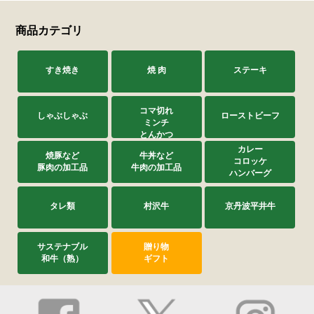
商品カテゴリ
サステナブル・和牛
千代幻豚
贈り物・ギフト
（熟）
すき焼き
焼 肉
ステーキ
コマ切れ
しゃぶしゃぶ
ローストビーフ
ミンチ
とんかつ
カレー
焼豚など
牛丼など
コロッケ
豚肉の加工品
牛肉の加工品
ハンバーグ
タレ類
村沢牛
京丹波平井牛
サステナブル
贈り物
和牛（熟）
ギフト