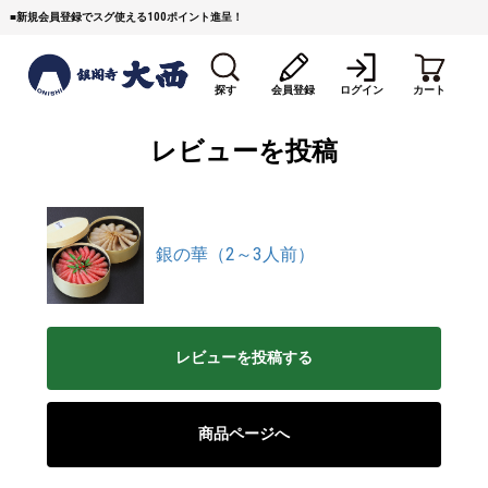
■
新規会員登録でスグ使える100ポイント進呈！
探す
会員登録
ログイン
カート
レビューを投稿
銀の華（2～3人前）
すき焼き
焼 肉
ステーキ
しゃぶしゃぶ
コマ切れミンチ
ローストビーフ
レビューを投稿する
焼豚など（豚肉の加工
牛丼など（牛肉の加工
カレー・コロッケ・ハン
品）
品）
バーグ
商品ページへ
タレ類
村沢牛
京丹波平井牛