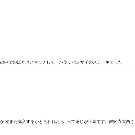
類
村沢牛
京丹
和牛（熟）
千代幻豚
贈り
です
の中でのほどけとマッチして バラミバンザイのステーキでした
が 次また購入するかと言われたら…って感じが正直です。銀閣寺大西さ