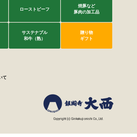
焼豚など
ローストビーフ
豚肉の加工品
サステナブル
贈り物
和牛（熟）
ギフト
いて
Copyright (c) Ginkakuji onishi Co., Ltd.