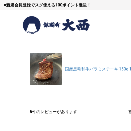
■
新規会員登録でスグ使える100ポイント進呈！
すき焼
国産黒毛和牛バラミステーキ 150g 
しゃぶし
5
件のレビューがあります
焼豚など（豚肉