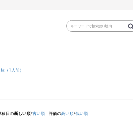
き
焼 肉
ス
1枚（1人前）
ゃぶ
コマ切れ・ミンチ・とんかつ
ロー
投稿日の
新しい順
/
古い順
評価の
高い順
/
低い順
の加工品）
牛丼など（牛肉の加工品）
カレー・コロ