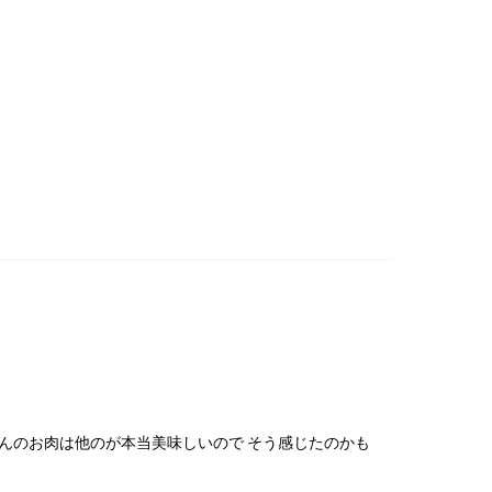
波平井牛
物・ギフト
んのお肉は他のが本当美味しいので そう感じたのかも