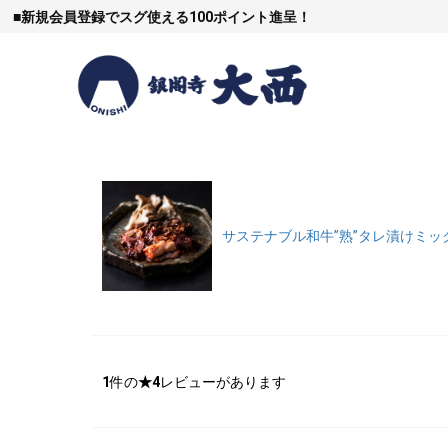
■
新規会員登録でスグ使える100ポイント進呈！
すき焼
サステナブル和牛”熟”タレ漬けミック
しゃぶし
1
件の
★4
レビューがあります
焼豚など（豚肉