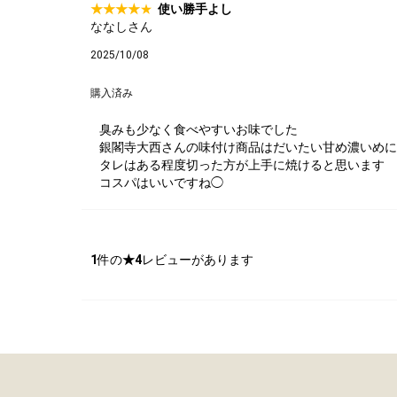
使い勝手よし
タレ
ななしさん
2025/10/08
購入済み
サステナブル・
臭みも少なく食べやすいお味でした
銀閣寺大西さんの味付け商品はだいたい甘め濃いめに
タレはある程度切った方が上手に焼けると思います
コスパはいいですね◯
1
件の
★4
レビューがあります