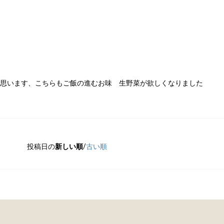
類
村沢牛
京丹
和牛（熟）
千代幻豚
贈り
思います、こちらもご飯の進むお味 生野菜が欲しくなりました
投稿日の
新しい順
/
古い順