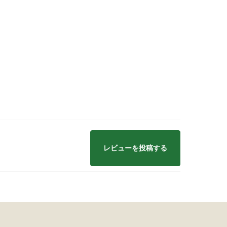
波平井牛
物・ギフト
レビューを投稿する