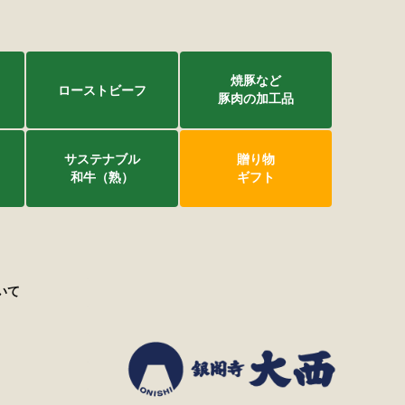
焼豚など
ローストビーフ
豚肉の加工品
サステナブル
贈り物
和牛（熟）
ギフト
いて