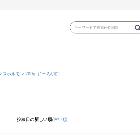
き
焼 肉
ス
スホルモン 200g（1〜2人前）
ゃぶ
コマ切れ・ミンチ・とんかつ
ロー
投稿日の
新しい順
/
古い順
の加工品）
牛丼など（牛肉の加工品）
カレー・コロ