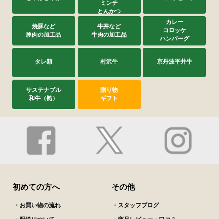
ミンチ
とんかつ
カレー
焼豚など
牛丼など
コロッケ
豚肉の加工品
牛肉の加工品
ハンバーグ
タレ類
村沢牛
京丹波平井牛
サステナブル
贈り物
和牛（熟）
ギフト
初めての方へ
その他
・お買い物の流れ
・スタッフブログ