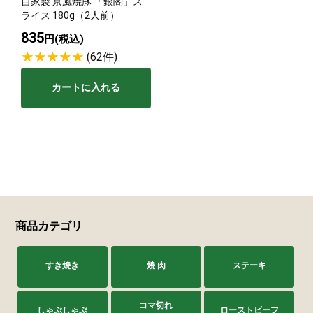
自家製 京風焼豚 「銀閣」ス
ライス 180g（2人前）
835
円(税込)
(62件)
カートに入れる
商品カテゴリ
すき焼き
焼 肉
ステーキ
コマ切れ
しゃぶしゃぶ
ローストビーフ