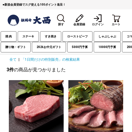
■
新規会員登録でスグ使える100ポイント進呈！
探す
会員登録
ログイン
カート
焼 肉
ステーキ
すき焼き
ローストビーフ
しゃぶしゃぶ
コ
贈り物・ギフト
2026お中元ギフト
5000円予算
10000円予算
20
全て
|
「1日間だけの特別販売」の検索結果
3件
の商品が見つかりました
すき焼き
焼 肉
ステーキ
しゃぶしゃぶ
コマ切れミンチ
ローストビーフ
焼豚など（豚肉の加工
牛丼など（牛肉の加工
カレー・コロッケ・ハン
品）
品）
バーグ
タレ類
村沢牛
京丹波平井牛