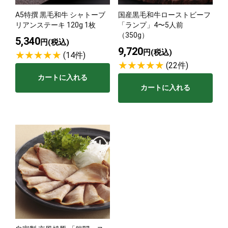
A5特撰 黒毛和牛 シャトーブ
国産黒毛和牛ローストビーフ
サステナブル・和牛
千代幻豚
贈り物・ギフト
リアンステーキ 120g 1枚
「ランプ」4〜5人前
（熟）
（350g）
5,340
円(税込)
9,720
円(税込)
(14件)
(22件)
カートに入れる
カートに入れる