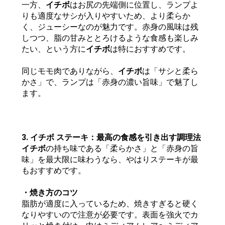
一方、
イチボ
はお尻の先端側に位置し、ランプよ
りも適度なサシが入りやすいため、より柔らか
く、ジューシーなのが魅力です。赤身の風味は残
しつつ、脂の甘みととろけるような食感も楽しみ
たい、という方に
イチボ
は特におすすめです。
同じモモ肉でありながら、
イチボ
は「サシと柔ら
かさ」で、ランプは「赤身の濃い旨味」で魅了し
ます。
3. イチボ ステーキ：最高の食感を引き出す調理法
イチボ
の持ち味である「柔らかさ」と「赤身の旨
味」を最大限に味わうなら、やはりステーキが最
もおすすめです。
・焼き方のコツ
脂肪が適度に入っているため、焼きすぎると硬く
なりやすいので注意が必要です。表面を強火でカ