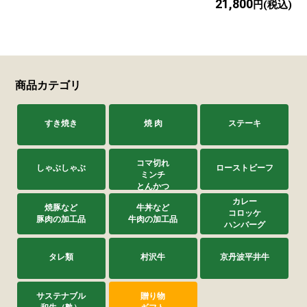
21,800
円(税込)
商品カテゴリ
すき焼き
焼 肉
ステーキ
コマ切れ
しゃぶしゃぶ
ローストビーフ
ミンチ
とんかつ
カレー
焼豚など
牛丼など
コロッケ
豚肉の加工品
牛肉の加工品
ハンバーグ
タレ類
村沢牛
京丹波平井牛
サステナブル
贈り物