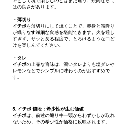
キとして塊で楽しむのとはまた違う、焼肉ならで
はの良さがあります。
・薄切り
イチボ
を薄切りにして焼くことで、赤身と霜降り
が織りなす繊細な食感を堪能できます。火を通し
すぎず、サッと炙る程度で、とろけるような口ど
けを楽しんでください。
・タレ
イチボ
の上品な旨味は、濃いタレよりも塩ダレや
レモンなどでシンプルに味わうのがおすすめで
す。
5. イチボ 値段：希少性が生む価値
イチボ
は、前述の通り牛一頭からわずかしか取れ
ないため、その希少性が価格に反映されます。