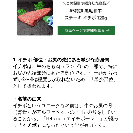
1. イチボ 部位：お尻の先にある希少な赤身肉
イチボ
は、牛のもも肉（ランプ）の一部で、特に
お尻の先端部分にあたる部位です。牛一頭からわ
ずか2〜4kg程度しか取れないため、「希少部位」
として扱われます。
・名前の由来
イチボ
というユニークな名前は、牛のお尻の骨
（臀骨）がアルファベットの「H」の形をしてい
ることから、「H-bone（エイチボーン）」が訛っ
て
「イチボ」
になったという説が有力です。