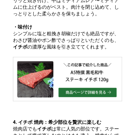
リッと焼き付け、中はミディアムレア〜ミディア
ムに仕上げるのがベスト。肉汁を閉じ込めて、し
っとりとした柔らかさを保ちましょう。
・味付け
シンプルに塩と粗挽き胡椒だけでも絶品ですが、
わさび醤油やポン酢でさっぱりといただくのも、
イチボ
の濃厚な風味を引き立ててくれます。
4. イチボ 焼肉：希少部位を贅沢に楽しむ
焼肉店でも
イチボ
は常に人気の部位です。ステー