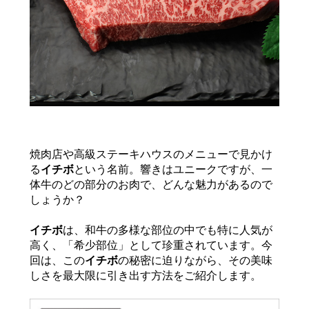
サステナブル・和牛
千代幻豚
贈り物・ギフト
（熟）
焼肉店や高級ステーキハウスのメニューで見かけ
る
イチボ
という名前。響きはユニークですが、一
体牛のどの部分のお肉で、どんな魅力があるので
しょうか？
イチボ
は、和牛の多様な部位の中でも特に人気が
高く、「希少部位」として珍重されています。今
回は、この
イチボ
の秘密に迫りながら、その美味
しさを最大限に引き出す方法をご紹介します。