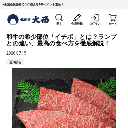
■
新規会員登録でスグ使える100ポイント進呈！
探す
会員登録
ログイン
カート
和牛の希少部位「イチボ」とは？ランプ
との違い、最高の食べ方を徹底解説！
2026.07.15
豆知識
すき焼き
焼 肉
ステーキ
しゃぶしゃぶ
コマ切れミンチ
ローストビーフ
焼豚など（豚肉の加工
牛丼など（牛肉の加工
カレー・コロッケ・ハン
品）
品）
バーグ
タレ類
村沢牛
京丹波平井牛