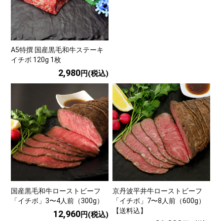
A5特撰 国産黒毛和牛ステーキ
イチボ 120g 1枚
2,980
円(税込)
国産黒毛和牛ローストビーフ
京丹波平井牛ローストビーフ
「イチボ」3〜4人前（300g）
「イチボ」7〜8人前（600g）
【送料込】
12,960
円(税込)