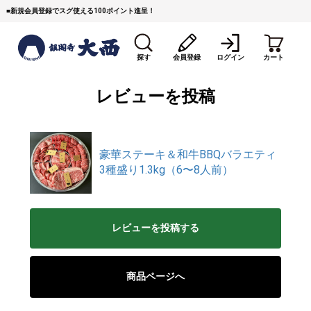
■
新規会員登録でスグ使える100ポイント進呈！
探す
会員登録
ログイン
カート
レビューを投稿
豪華ステーキ＆和牛BBQバラエティ
3種盛り1.3kg（6〜8人前）
すき焼き
焼 肉
ステーキ
しゃぶしゃぶ
コマ切れミンチ
ローストビーフ
レビューを投稿する
焼豚など（豚肉の加工
牛丼など（牛肉の加工
カレー・コロッケ・ハン
品）
品）
バーグ
商品ページへ
タレ類
村沢牛
京丹波平井牛