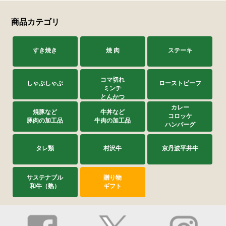
商品カテゴリ
サステナブル・和牛
千代幻豚
贈り物・ギフト
（熟）
すき焼き
焼 肉
ステーキ
コマ切れ
しゃぶしゃぶ
ローストビーフ
ミンチ
とんかつ
カレー
焼豚など
牛丼など
コロッケ
豚肉の加工品
牛肉の加工品
ハンバーグ
タレ類
村沢牛
京丹波平井牛
サステナブル
贈り物
和牛（熟）
ギフト