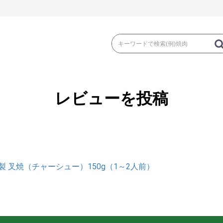
レビューを投稿
き
焼 肉
ス
ゃぶ
コマ切れ・ミンチ・とんかつ
ロー
製 叉焼（チャーシュー）150g（1～2人前）
の加工品）
牛丼など（牛肉の加工品）
カレー・コロ