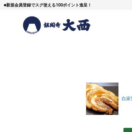
■
新規会員登録でスグ使える100ポイント進呈！
すき焼
しゃぶし
自家
焼豚など（豚肉