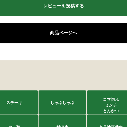
レビューを投稿する
類
村沢牛
京丹
商品ページへ
和牛（熟）
千代幻豚
贈り
コマ切れ
ステーキ
しゃぶしゃぶ
ミンチ
とんかつ