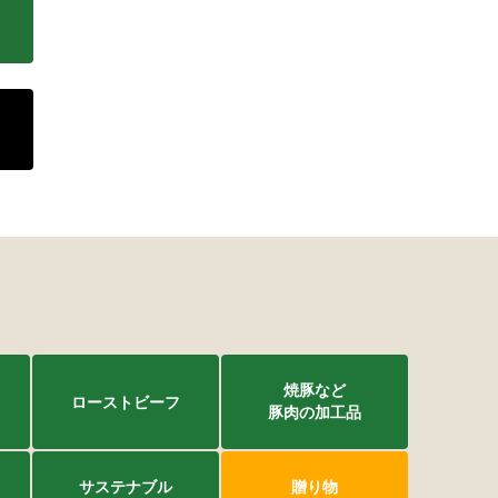
波平井牛
物・ギフト
焼豚など
ローストビーフ
豚肉の加工品
サステナブル
贈り物