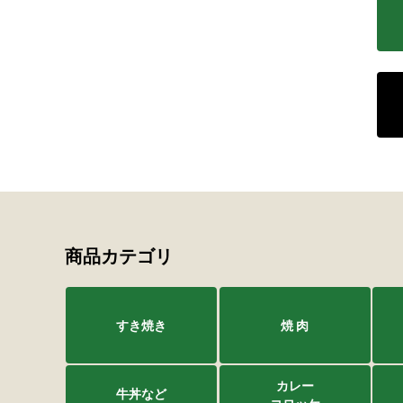
タレ
サステナブル・
商品カテゴリ
すき焼き
焼 肉
カレー
牛丼など