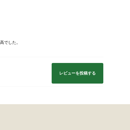
波平井牛
物・ギフト
高でした。
レビューを投稿する