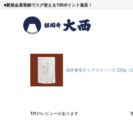
■
新規会員登録でスグ使える100ポイント進呈！
すき焼
浅井食堂デミグラスソース 220g（
しゃぶし
1
件のレビューがあります
焼豚など（豚肉