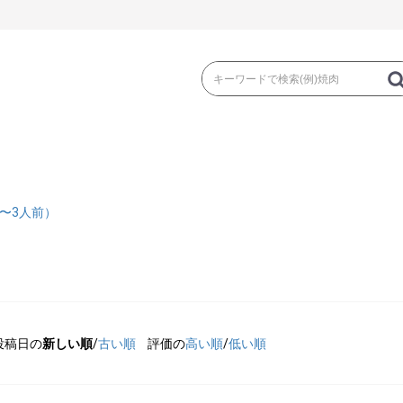
き
焼 肉
ス
2〜3人前）
ゃぶ
コマ切れ・ミンチ・とんかつ
ロー
投稿日の
新しい順
/
古い順
評価の
高い順
/
低い順
の加工品）
牛丼など（牛肉の加工品）
カレー・コロ