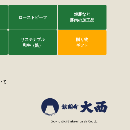
焼豚など
ローストビーフ
豚肉の加工品
サステナブル
贈り物
和牛（熟）
ギフト
いて
Copyright (c) Ginkakuji onishi Co., Ltd.