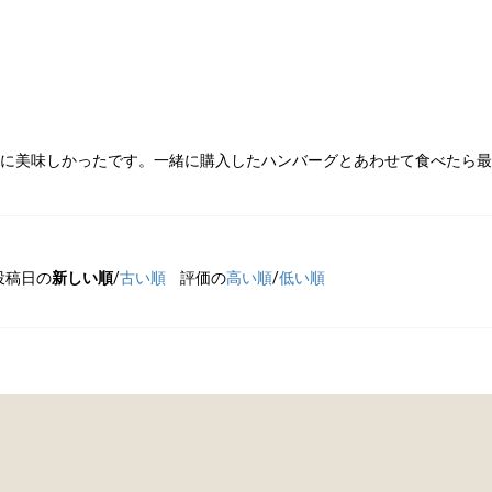
類
村沢牛
京丹
和牛（熟）
千代幻豚
贈り
に美味しかったです。一緒に購入したハンバーグとあわせて食べたら最
投稿日の
新しい順
/
古い順
評価の
高い順
/
低い順